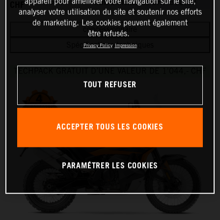
CHF
appareil pour améliorer votre navigation sur le site,
CHF
frais annexes de CHF 310.00
analyser votre utilisation du site et soutenir nos efforts
de marketing. Les cookies peuvent également
concessionnaire
être refusés.
Spécifications techniques
Privacy Policy
Impression
TECHPACK GRATUIT D’UNE VALEUR DE 1'044,- CHF
TOUT REFUSER
ACCEPTER TOUS LES COOKIES
PARAMÉTRER LES COOKIES