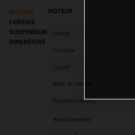
MOTEUR
MOTEUR
CHÂSSIS
SUSPENSION
Version
DIMENSIONS
Cylindrée
Couple
Boîte de vitesses
Émissions de CO
2
Refroidissement