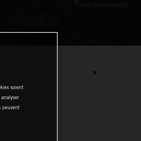
✕
kies soient
, analyser
es peuvent