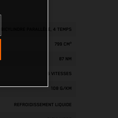
BICYLINDRE PARALLÈLE, 4 TEMPS
799 CM³
87 NM
6 VITESSES
108 G/KM
REFROIDISSEMENT LIQUIDE