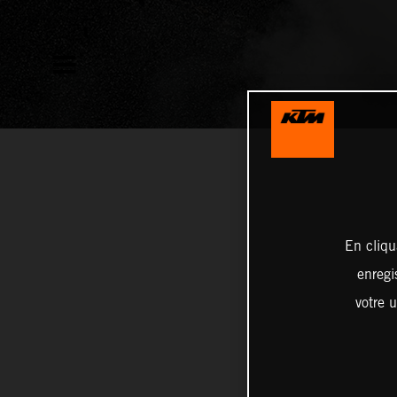
En cliqu
enregi
votre u