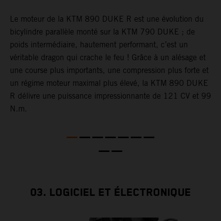
L
a
Le moteur de la KTM 890 DUKE R est une évolution du
h
bicylindre parallèle monté sur la KTM 790 DUKE ; de
p
x
poids intermédiaire, hautement performant, c’est un
c
véritable dragon qui crache le feu ! Grâce à un alésage et
une course plus importants, une compression plus forte et
un régime moteur maximal plus élevé, la KTM 890 DUKE
R délivre une puissance impressionnante de 121 CV et 99
N.m.
03. LOGICIEL ET ÉLECTRONIQUE