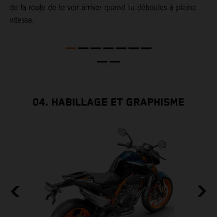
de la route de te voir arriver quand tu déboules à pleine
t
vitesse.
e
a
D
l
04. HABILLAGE ET GRAPHISME