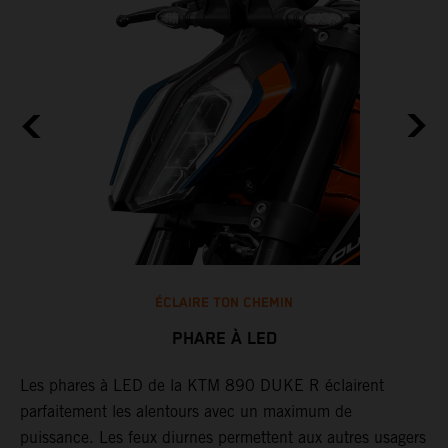
ÉCLAIRE TON CHEMIN
PHARE À LED
Les phares à LED de la KTM 890 DUKE R éclairent
U
parfaitement les alentours avec un maximum de
p
e
puissance. Les feux diurnes permettent aux autres usagers
r