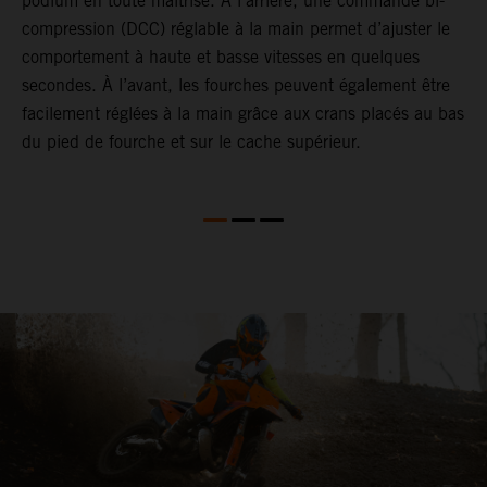
podium en toute maîtrise. À l’arrière, une commande bi-
l
compression (DCC) réglable à la main permet d’ajuster le
S
comportement à haute et basse vitesses en quelques
é
 V
secondes. À l’avant, les fourches peuvent également être
c
facilement réglées à la main grâce aux crans placés au bas
s
du pied de fourche et sur le cache supérieur.
l
s
p