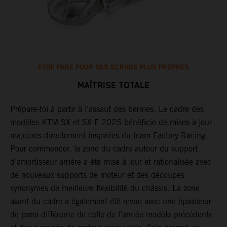
ÊTRE PARÉ POUR DES SCRUBS PLUS PROPRES
MAÎTRISE TOTALE
Prépare-toi à partir à l’assaut des bermes. Le cadre des
L
modèles KTM SX et SX-F 2025 bénéficie de mises à jour
d
majeures directement inspirées du team Factory Racing.
l
Pour commencer, la zone du cadre autour du support
r
d’amortisseur arrière a été mise à jour et rationalisée avec
p
de nouveaux supports de moteur et des découpes
e
synonymes de meilleure flexibilité du châssis. La zone
s
avant du cadre a également été revue avec une épaisseur
p
de paroi différente de celle de l’année modèle précédente
a