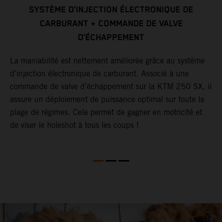
SYSTÈME D’INJECTION ÉLECTRONIQUE DE
CARBURANT + COMMANDE DE VALVE
L
D’ÉCHAPPEMENT
x
l
f
La maniabilité est nettement améliorée grâce au système
n
d’injection électronique de carburant. Associé à une
p
commande de valve d’échappement sur la KTM 250 SX, il
u
assure un déploiement de puissance optimal sur toute la
e
plage de régimes. Cela permet de gagner en motricité et
2
de viser le holeshot à tous les coups !