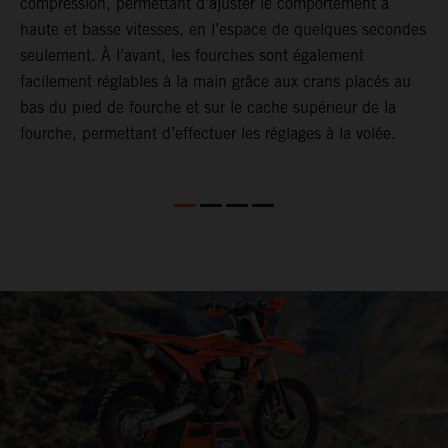
compression, permettant d’ajuster le comportement à
e
haute et basse vitesses, en l’espace de quelques secondes
a
seulement. À l’avant, les fourches sont également
T
facilement réglables à la main grâce aux crans placés au
é
bas du pied de fourche et sur le cache supérieur de la
e
fourche, permettant d’effectuer les réglages à la volée.
r