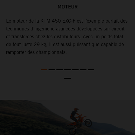
MOTEUR
F,
Le ​moteur de la ​KTM 450 EXC-F​ est ​l’exemple​ parfait des
L
techniques d’ingénierie avancées​ développées sur circuit
d
et transférées chez les ​distributeurs. Avec un poids total
i
de tout juste 29 kg​, il est aussi ​puissant que capable de
p
remporter des championnats.
d
D
d
s
l
Q
s
l