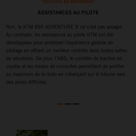
TOUJOURS EN MOUVEMENT
ASSISTANCES AU PILOTE
Non, la KTM 890 ADVENTURE R ne s’est pas assagie.
Au contraire, les assistances au pilote KTM ont été
G
développées pour améliorer l’expérience globale de
c
pilotage en offrant un meilleur contrôle dans toutes sortes
a
de situations. De plus, l’ABS, le contrôle de traction en
a
courbe et les modes de conduites permettent de profiter
c
au maximum de la moto en s’élançant sur le bitume vers
a
ut
des zones difficiles.
i
c
p
c
w
a