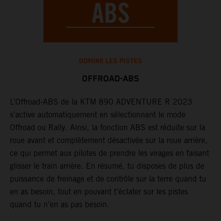
DOMINE LES PISTES
OFFROAD-ABS
L’Offroad-ABS de la KTM 890 ADVENTURE R 2023
L
s’active automatiquement en sélectionnant le mode
d
Offroad ou Rally. Ainsi, la fonction ABS est réduite sur la
s
roue avant et complètement désactivée sur la roue arrière,
p
ce qui permet aux pilotes de prendre les virages en faisant
m
ns
glisser le train arrière. En résumé, tu disposes de plus de
e
puissance de freinage et de contrôle sur la terre quand tu
s
en as besoin, tout en pouvant t’éclater sur les pistes
quand tu n’en as pas besoin.