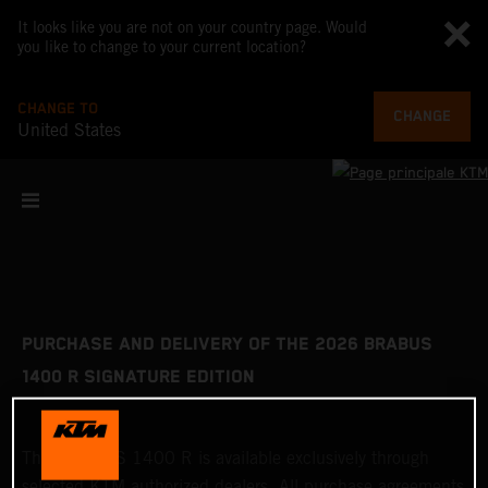
It looks like you are not on your country page. Would
you like to change to your current location?
CHANGE TO
CHANGE
United States
PURCHASE AND DELIVERY OF THE 2026 BRABUS
1400 R SIGNATURE EDITION
The BRABUS 1400 R is available exclusively through
selected KTM authorized dealers. All purchase agreements