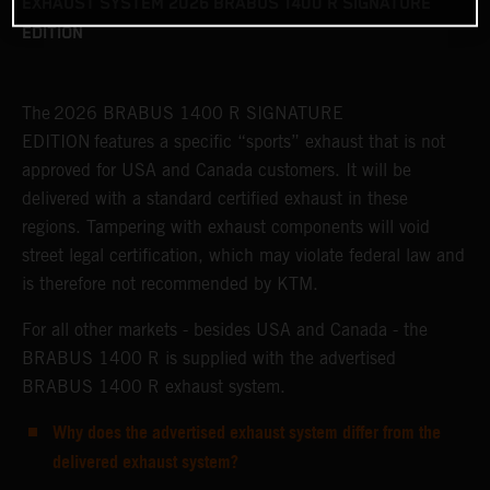
EXHAUST SYSTEM 2026 BRABUS 1400 R SIGNATURE
EDITION
The 2026 BRABUS 1400 R SIGNATURE
EDITION features a specific “sports” exhaust that is not
approved for USA and Canada customers. It will be
delivered with a standard certified exhaust in these
regions. Tampering with exhaust components will void
street legal certification, which may violate federal law and
is therefore not recommended by KTM.
For all other markets - besides USA and Canada - the
BRABUS 1400 R is supplied with the advertised
BRABUS 1400 R exhaust system.
Why does the advertised exhaust system differ from the
delivered exhaust system?