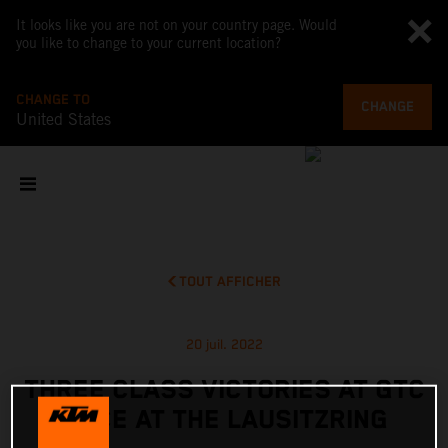
It looks like you are not on your country page. Would
you like to change to your current location?
CHANGE TO
CHANGE
United States
TOUT AFFICHER
20 juil. 2022
THREE CLASS VICTORIES AT GTC
RACE AT THE LAUSITZRING