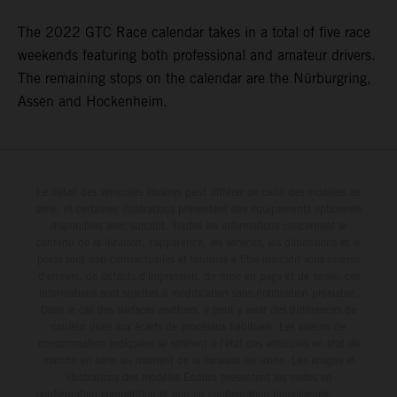
The 2022 GTC Race calendar takes in a total of five race
weekends featuring both professional and amateur drivers.
The remaining stops on the calendar are the Nürburgring,
Assen and Hockenheim.
Le détail des véhicules illustrés peut différer de celui des modèles de
série, et certaines illustrations présentent des équipements optionnels
disponibles avec surcoût. Toutes les informations concernant le
contenu de la livraison, l'apparence, les services, les dimensions et le
poids sont non-contractuelles et fournies à titre indicatif sous réserve
d'erreurs, de défauts d'impression, de mise en page et de saisie; ces
informations sont sujettes à modification sans notification préalable.
Dans le cas des surfaces revêtues, il peut y avoir des différences de
couleur dues aux écarts de processus habituels. Les valeurs de
consommation indiquées se réfèrent à l'état des véhicules en état de
marche en série au moment de la livraison en usine. Les images et
illustrations des modèles Enduro présentent les motos en
configuration compétition et non en configuration homologuée.