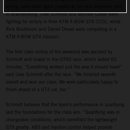
racing, were once again present at the race weekend held
in Brandenburg. Uwe Schmidt and Michael Grassl were
fighting for victory in their KTM X-BOW GTX (CCS), while
Rick Bouthoorn and Daniel Drexel were competing in a
KTM X-BOW GT4 (razoon).
The first class victory of the weekend was secured by
Schmidt and Grassl in the GT60 race, which lasted 60
minutes. “Everything worked just the way it should have!”
said Uwe Schmidt after the race. “We finished seventh
overall and won our class. We were particularly happy to
finish ahead of a GT3 car, too.”
Schmidt believes that the team’s performance in qualifying
laid the foundations for the class win. “Qualifying was in
changeable conditions, which benefited the lightweight
GTX greatly. ABS and traction control helped provide