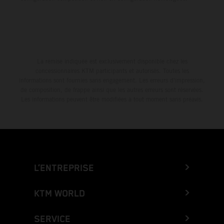
La remise indiquée est exclusivement disponible chez les
concessionnaires KTM participants et autorisés. Toutes les
informations sont fournies sans engagement. Les erreurs d'impression,
de composition, de frappe ainsi que les autres erreurs sont réservées.
Les informations peuvent être modifiées à tout moment sans préavis.
L’ENTREPRISE
KTM WORLD
SERVICE