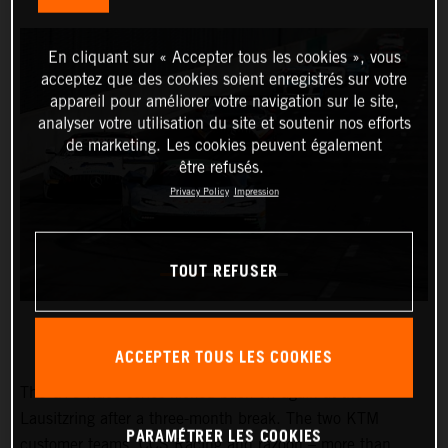
En cliquant sur « Accepter tous les cookies », vous
acceptez que des cookies soient enregistrés sur votre
appareil pour améliorer votre navigation sur le site,
analyser votre utilisation du site et soutenir nos efforts
de marketing. Les cookies peuvent également
être refusés.
Privacy Policy
Impression
TOUT REFUSER
ACCEPTER TOUS LES COOKIES
The GTC Race series kicked back off again at the
Lausitzring after a three-month break. The two KTM
PARAMÉTRER LES COOKIES
customer teams, CCS Racing and razoon – more than