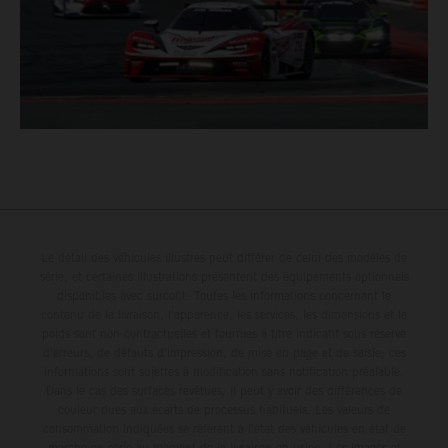
Le détail des véhicules illustrés peut différer de celui des modèles de
série, et certaines illustrations présentent des équipements optionnels
disponibles avec surcoût. Toutes les informations concernant le
contenu de la livraison, l'apparence, les services, les dimensions et le
poids sont non-contractuelles et fournies à titre indicatif sous réserve
d'erreurs, de défauts d'impression, de mise en page et de saisie; ces
informations sont sujettes à modification sans notification préalable.
Dans le cas des surfaces revêtues, il peut y avoir des différences de
couleur dues aux écarts de processus habituels. Les valeurs de
consommation indiquées se réfèrent à l'état des véhicules en état de
marche en série au moment de la livraison en usine. Les images et