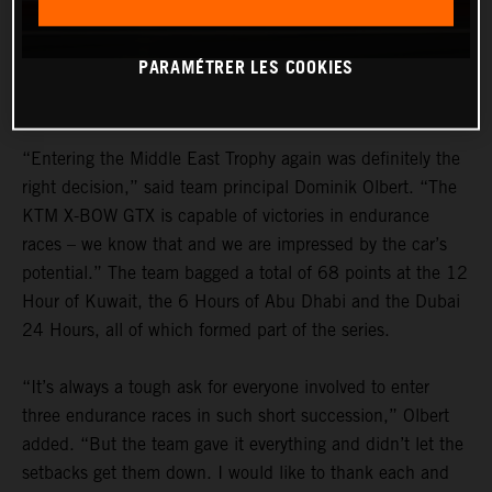
PARAMÉTRER LES COOKIES
“Entering the Middle East Trophy again was definitely the
right decision,” said team principal Dominik Olbert. “The
KTM X-BOW GTX is capable of victories in endurance
races – we know that and we are impressed by the car’s
potential.” The team bagged a total of 68 points at the 12
Hour of Kuwait, the 6 Hours of Abu Dhabi and the Dubai
24 Hours, all of which formed part of the series.
“It’s always a tough ask for everyone involved to enter
three endurance races in such short succession,” Olbert
added. “But the team gave it everything and didn’t let the
setbacks get them down. I would like to thank each and