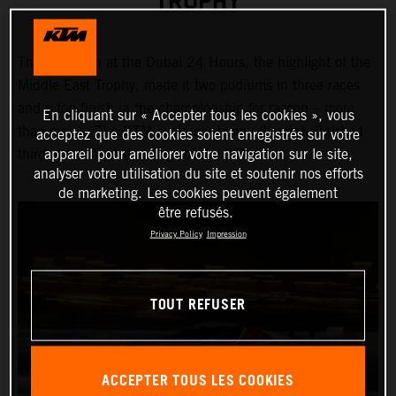
TROPHY
Third position at the Dubai 24 Hours, the highlight of the
Middle East Trophy, made it two podiums in three races
and a top finish in the championship for razoon – more
En cliquant sur « Accepter tous les cookies », vous
than racing. The KTM customer team ultimately finished
acceptez que des cookies soient enregistrés sur votre
appareil pour améliorer votre navigation sur le site,
third in the final standings of the GTX class.
analyser votre utilisation du site et soutenir nos efforts
de marketing. Les cookies peuvent également
être refusés.
Privacy Policy
Impression
TOUT REFUSER
ACCEPTER TOUS LES COOKIES