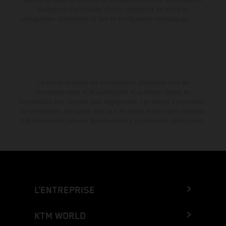
illustrations des modèles Enduro présentent les motos en
configuration compétition et non en configuration homologuée.
La remise indiquée est exclusivement disponible chez les
concessionnaires KTM participants et autorisés. Toutes les
informations sont fournies sans engagement. Les erreurs d'impression,
de composition, de frappe ainsi que les autres erreurs sont réservées.
Les informations peuvent être modifiées à tout moment sans préavis.
L’ENTREPRISE
KTM WORLD