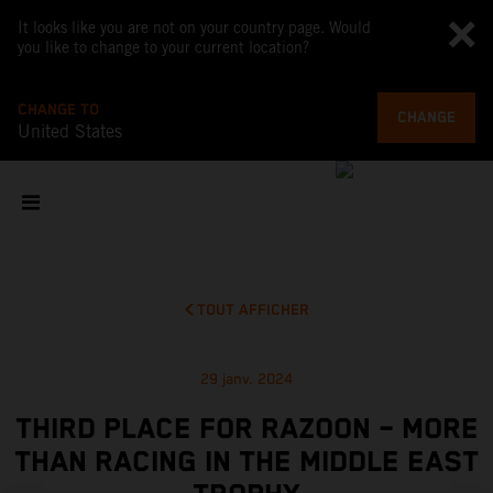
It looks like you are not on your country page. Would
you like to change to your current location?
CHANGE TO
CHANGE
United States
TOUT AFFICHER
29 janv. 2024
THIRD PLACE FOR RAZOON – MORE
THAN RACING IN THE MIDDLE EAST