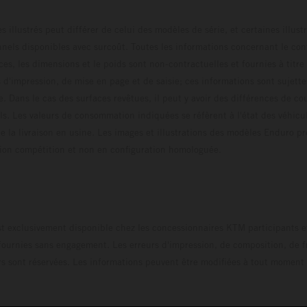
s illustrés peut différer de celui des modèles de série, et certaines illus
els disponibles avec surcoût. Toutes les informations concernant le cont
ces, les dimensions et le poids sont non-contractuelles et fournies à titre
s d'impression, de mise en page et de saisie; ces informations sont sujette
e. Dans le cas des surfaces revêtues, il peut y avoir des différences de c
ls. Les valeurs de consommation indiquées se réfèrent à l'état des véhicu
 la livraison en usine. Les images et illustrations des modèles Enduro p
uration compétition et non en configuration homo
t exclusivement disponible chez les concessionnaires KTM participants et
fournies sans engagement. Les erreurs d'impression, de composition, de f
rs sont réservées. Les informations peuvent être modifiées à tout moment 