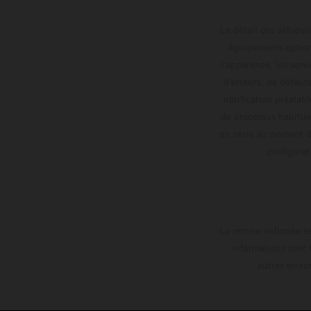
Le détail des véhicule
équipements optionn
l'apparence, les servi
d'erreurs, de défaut
notification préalabl
de processus habitue
en série au moment de
config
La remise indiquée es
informations sont 
autres erreu