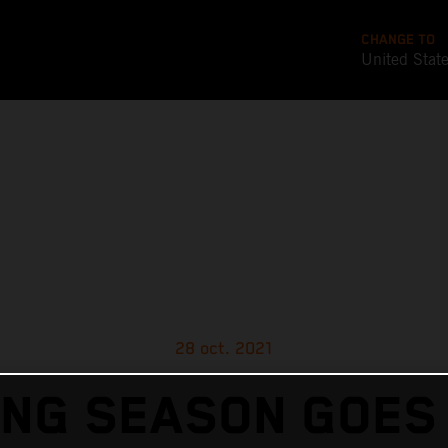
CHANGE TO
United Stat
28 oct. 2021
ING SEASON GOES 