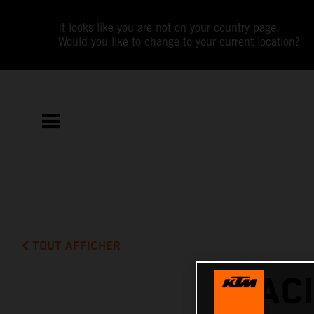
It looks like you are not on your country page.
Would you like to change to your current location?
TOUT AFFICHER
RAC