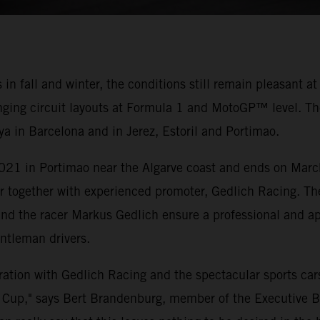
in fall and winter, the conditions still remain pleasant a
llenging circuit layouts at Formula 1 and MotoGP™ level
ya in Barcelona and in Jerez, Estoril and Portimao.
021 in Portimao near the Algarve coast and ends on Marc
er together with experienced promoter, Gedlich Racing. 
ound the racer Markus Gedlich ensure a professional and ap
entleman drivers.
peration with Gedlich Racing and the spectacular sports c
up," says Bert Brandenburg, member of the Executive Bo