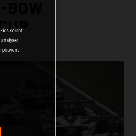
X-BOW
 CUP
kies soient
, analyser
es peuvent