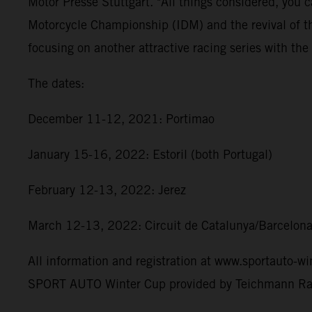
Motor Presse Stuttgart. "All things considered, you ca
Motorcycle Championship (IDM) and the revival of th
focusing on another attractive racing series with
The dates:
December 11-12, 2021: Portimao
January 15-16, 2022: Estoril (both Portugal)
February 12-13, 2022: Jerez
March 12-13, 2022: Circuit de Catalunya/Barcelona
All information and registration at www.sportauto-wi
SPORT AUTO Winter Cup provided by Teichmann Ra