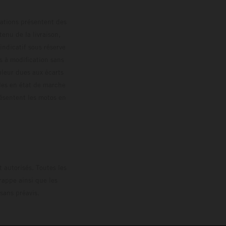
trations présentent des
enu de la livraison,
 indicatif sous réserve
s à modification sans
ouleur dues aux écarts
les en état de marche
résentent les motos en
loguée.
 autorisés. Toutes les
rappe ainsi que les
sans préavis.