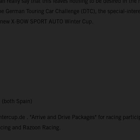
n really say that this leaves nothing to be desired in the 
e German Touring Car Challenge (DTC), the special-intere
 the new X-BOW SPORT AUTO Winter Cup.
 (both Spain)
ntercup.de . "Arrive and Drive Packages" for racing partic
cing and Razoon Racing.