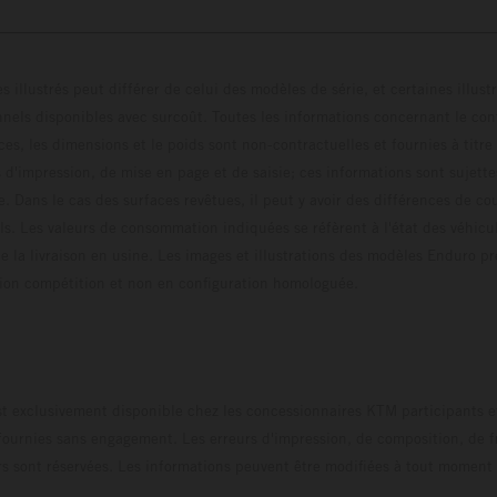
s illustrés peut différer de celui des modèles de série, et certaines illus
els disponibles avec surcoût. Toutes les informations concernant le cont
ces, les dimensions et le poids sont non-contractuelles et fournies à titre
s d'impression, de mise en page et de saisie; ces informations sont sujette
e. Dans le cas des surfaces revêtues, il peut y avoir des différences de c
ls. Les valeurs de consommation indiquées se réfèrent à l'état des véhicu
 la livraison en usine. Les images et illustrations des modèles Enduro p
uration compétition et non en configuration homo
t exclusivement disponible chez les concessionnaires KTM participants et
fournies sans engagement. Les erreurs d'impression, de composition, de f
rs sont réservées. Les informations peuvent être modifiées à tout moment 