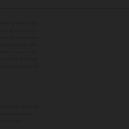
trations présentent des
enu de la livraison,
 indicatif sous réserve
s à modification sans
ouleur dues aux écarts
les en état de marche
résentent les motos en
loguée.
 autorisés. Toutes les
rappe ainsi que les
sans préavis.