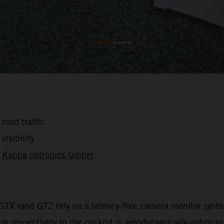
road traffic
visibility
s
Kappa optronics GmbH
 GTX rand GT2 rely on a latency-free camera monitor sys
cle respectively in the cockpit is aerodynamically optimiz