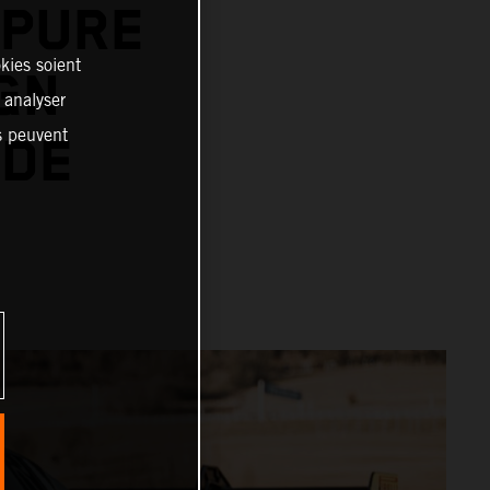
 PURE
kies soient
GN
, analyser
es peuvent
IDE