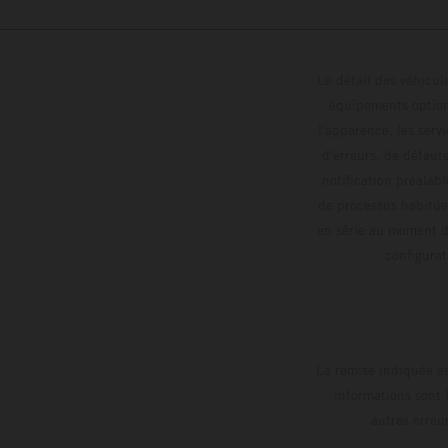
Le détail des véhicule
équipements optionn
l'apparence, les servi
d'erreurs, de défaut
notification préalabl
de processus habitue
en série au moment de
config
La remise indiquée es
informations sont 
autres erreu