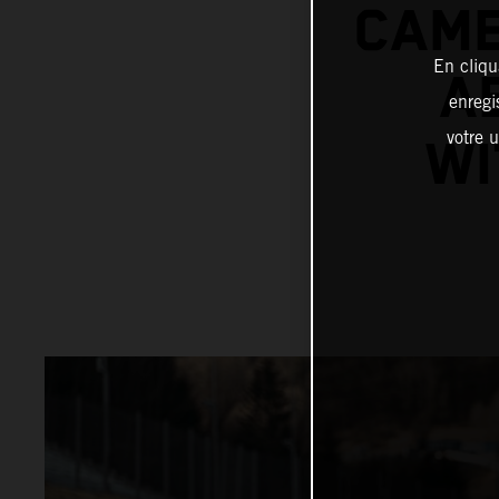
CAME
En cliqu
A
enregi
votre u
WI