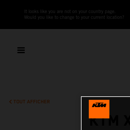
It looks like you are not on your country page.
Would you like to change to your current location?
TOUT AFFICHER
KTM 