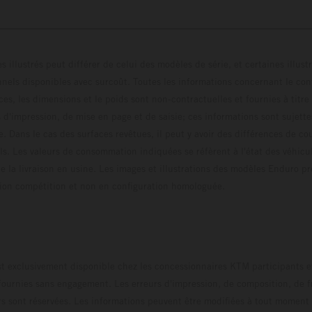
s illustrés peut différer de celui des modèles de série, et certaines illus
els disponibles avec surcoût. Toutes les informations concernant le cont
ces, les dimensions et le poids sont non-contractuelles et fournies à titre
s d'impression, de mise en page et de saisie; ces informations sont sujette
e. Dans le cas des surfaces revêtues, il peut y avoir des différences de c
ls. Les valeurs de consommation indiquées se réfèrent à l'état des véhicu
 la livraison en usine. Les images et illustrations des modèles Enduro p
uration compétition et non en configuration homo
t exclusivement disponible chez les concessionnaires KTM participants et
fournies sans engagement. Les erreurs d'impression, de composition, de f
rs sont réservées. Les informations peuvent être modifiées à tout moment 