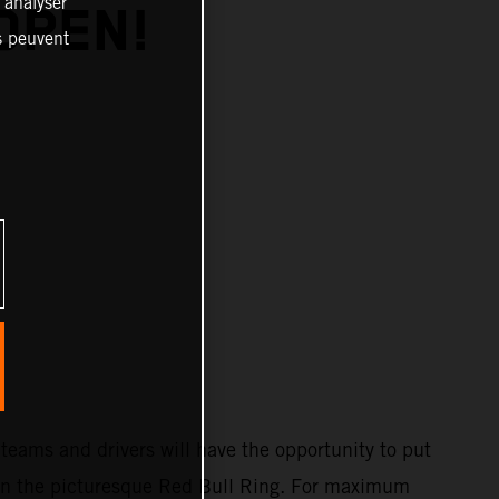
, analyser
OPEN!
es peuvent
teams and drivers will have the opportunity to put
st on the picturesque Red Bull Ring. For maximum