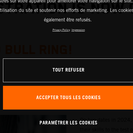
strés sur votre appareil pour améliorer votre navigation sur le site
STRATION IS NOW 
tilisation du site et soutenir nos efforts de marketing. Les cooki
également être refusés.
Privacy Policy
Impression
 BULL RING!
TOUT REFUSER
ACCEPTER TOUS LES COOKIES
On two dates in 2024, 
PARAMÉTRER LES COOKIES
their skills to the te