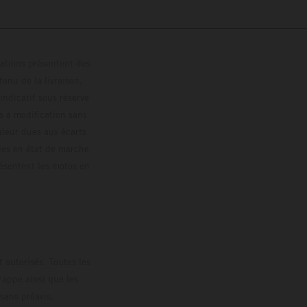
trations présentent des
enu de la livraison,
 indicatif sous réserve
s à modification sans
ouleur dues aux écarts
les en état de marche
résentent les motos en
loguée.
 autorisés. Toutes les
rappe ainsi que les
sans préavis.