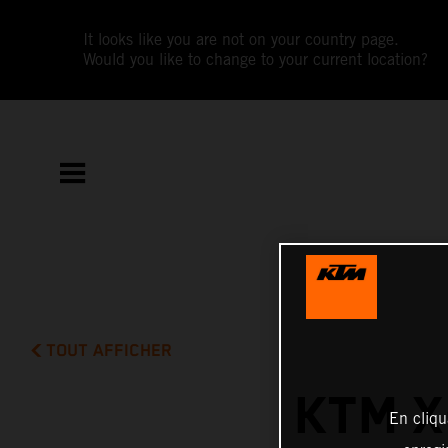
It looks like you are not on your country page.
Would you like to change to your current location?
TOUT AFFICHER
KTM X
En cliqu