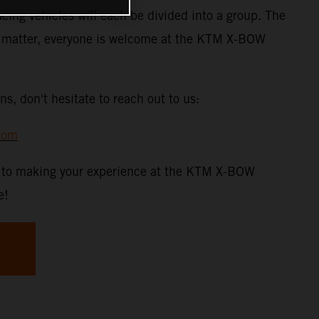
acing vehicles will each be divided into a group. The
t matter, everyone is welcome at the KTM X-BOW
ns, don't hesitate to reach out to us:
com
d to making your experience at the KTM X-BOW
e!