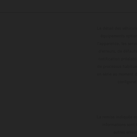
Le détail des véhicule
équipements optionn
l'apparence, les servi
d'erreurs, de défaut
notification préalabl
de processus habitue
en série au moment de
config
La remise indiquée es
informations sont 
autres erreu