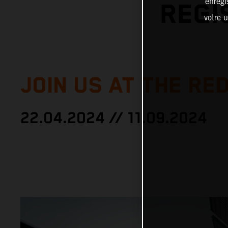
enregi
REGI
votre u
JOIN US AT THE RED
22.04.2024 // 11.09.2024