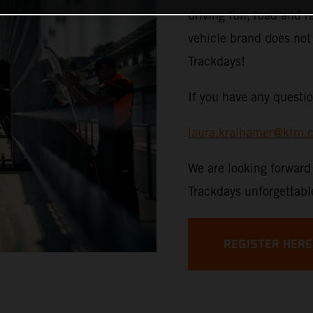
driving fun, road and r
vehicle brand does no
Trackdays!
If you have any questio
laura.kraihamer@ktm.
We are looking forwar
Trackdays unforgettabl
REGISTER HERE