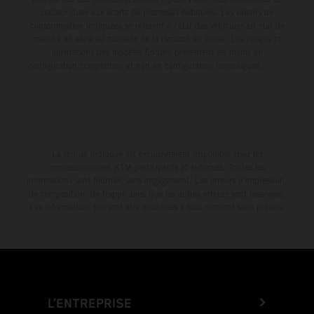
couleur dues aux écarts de processus habituels. Les valeurs de
consommation indiquées se réfèrent à l'état des véhicules en état de
marche en série au moment de la livraison en usine. Les images et
illustrations des modèles Enduro présentent les motos en
configuration compétition et non en configuration homologuée.
La remise indiquée est exclusivement disponible chez les
concessionnaires KTM participants et autorisés. Toutes les
informations sont fournies sans engagement. Les erreurs d'impression,
de composition, de frappe ainsi que les autres erreurs sont réservées.
Les informations peuvent être modifiées à tout moment sans préavis.
L’ENTREPRISE