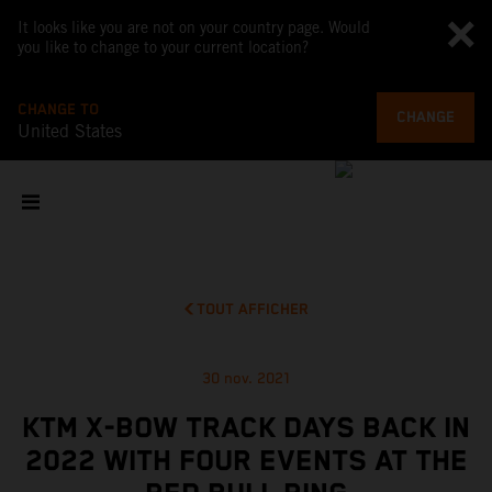
It looks like you are not on your country page. Would
you like to change to your current location?
CHANGE TO
CHANGE
United States
TOUT AFFICHER
30 nov. 2021
KTM X-BOW TRACK DAYS BACK IN
2022 WITH FOUR EVENTS AT THE