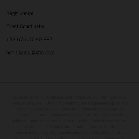
Birgit Kampl
Event Coordinator
+43 676 37 90 887
birgit.kampl@ktm.com
Le détail des véhicules illustrés peut différer de celui des modèles de
série, et certaines illustrations présentent des équipements optionnels
disponibles avec surcoût. Toutes les informations concernant le
contenu de la livraison, l'apparence, les services, les dimensions et le
poids sont non-contractuelles et fournies à titre indicatif sous réserve
d'erreurs, de défauts d'impression, de mise en page et de saisie; ces
informations sont sujettes à modification sans notification préalable.
Dans le cas des surfaces revêtues, il peut y avoir des différences de