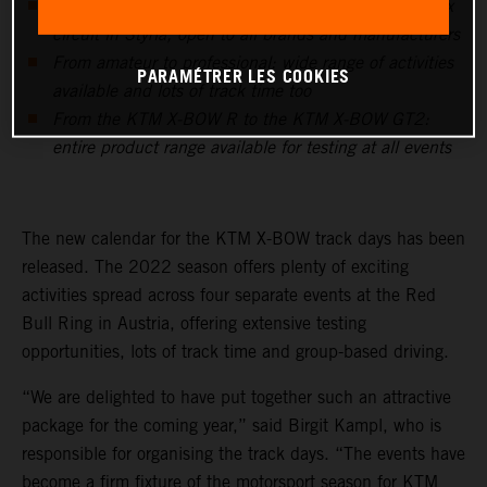
From March to October: four events at the Grand Prix
circuit in Styria, open to all brands and manufacturers
From amateur to professional: wide range of activities
PARAMÉTRER LES COOKIES
available and lots of track time too
From the KTM X-BOW R to the KTM X-BOW GT2:
entire product range available for testing at all events
The new calendar for the KTM X-BOW track days has been
released. The 2022 season offers plenty of exciting
activities spread across four separate events at the Red
Bull Ring in Austria, offering extensive testing
opportunities, lots of track time and group-based driving.
“We are delighted to have put together such an attractive
package for the coming year,” said Birgit Kampl, who is
responsible for organising the track days. “The events have
become a firm fixture of the motorsport season for KTM