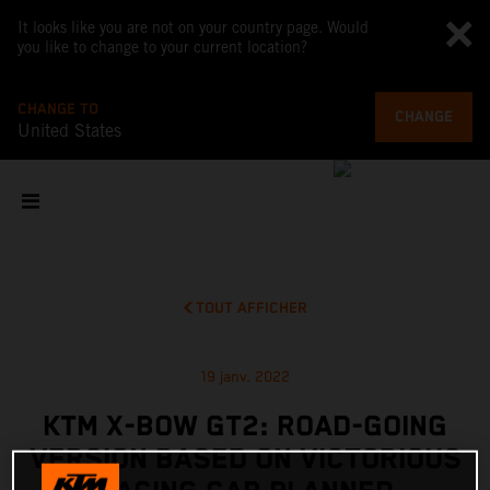
It looks like you are not on your country page. Would
you like to change to your current location?
CHANGE TO
CHANGE
United States
TOUT AFFICHER
19 janv. 2022
KTM X-BOW GT2: ROAD-GOING
VERSION BASED ON VICTORIOUS