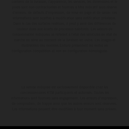
contenu de la livraison, l'apparence, les services, les dimensions et le
poids sont non-contractuelles et fournies à titre indicatif sous réserve
d'erreurs, de défauts d'impression, de mise en page et de saisie; ces
informations sont sujettes à modification sans notification préalable.
Dans le cas des surfaces revêtues, il peut y avoir des différences de
couleur dues aux écarts de processus habituels. Les valeurs de
consommation indiquées se réfèrent à l'état des véhicules en état de
marche en série au moment de la livraison en usine. Les images et
illustrations des modèles Enduro présentent les motos en
configuration compétition et non en configuration homologuée.
La remise indiquée est exclusivement disponible chez les
concessionnaires KTM participants et autorisés. Toutes les
informations sont fournies sans engagement. Les erreurs d'impression,
de composition, de frappe ainsi que les autres erreurs sont réservées.
Les informations peuvent être modifiées à tout moment sans préavis.