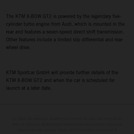
The KTM X-BOW GT2 is powered by the legendary five-
cylinder turbo engine from Audi, which is mounted in the
rear and features a seven-speed direct shift transmission.
Other features include a limited slip differential and rear-
wheel drive.
KTM Sportcar GmbH will provide further details of the
KTM X-BOW GT2 and when the car is scheduled for
launch at a later date.
Le détail des véhicules illustrés peut différer de celui des modèles de
série, et certaines illustrations présentent des équipements optionnels
disponibles avec surcoût. Toutes les informations concernant le