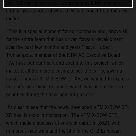
the “GT car for the road” is sure to give KTM fans and
enthusiasts an idea of what they can expect from the new
model.
“This is a special moment for our company and, above all,
for the entire team that has driven forward development
over the past few months and years,” says Hubert
Trunkenpolz, member of the KTM AG Executive Board.
“We have put our heart and soul into this project, which
makes it all the more pleasing to see the car be given a
name. Through KTM X-BOW GT-XR, we wanted to express
the car’s close links to racing, which was one of the top
priorities during the development process.”
It's clear to see that the newly developed KTM X-BOW GT-
XR has its roots in motorsport. The KTM X-BOW GT2,
which made a successful on-track debut in 2021 with
numerous race wins and the title in the GT2 European