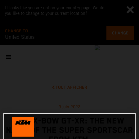
It looks like you are not on your country page. Would
you like to change to your current location?
CHANGE TO
CHANGE
United States
TOUT AFFICHER
3 juin 2022
KTM X-BOW GT-XR: THE NEW
NAME OF THE SUPER SPORTSCAR