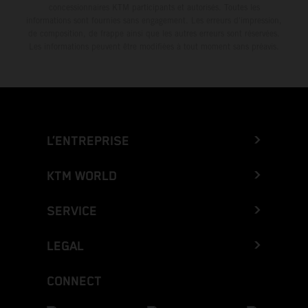
concessionnaires KTM participants et autorisés. Toutes les
informations sont fournies sans engagement. Les erreurs d'impression,
de composition, de frappe ainsi que les autres erreurs sont réservées.
Les informations peuvent être modifiées à tout moment sans préavis.
L’ENTREPRISE
KTM WORLD
SERVICE
LEGAL
CONNECT