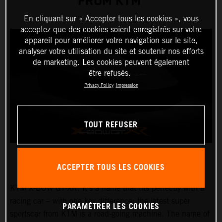
FROM KTM
En cliquant sur « Accepter tous les cookies », vous
acceptez que des cookies soient enregistrés sur votre
appareil pour améliorer votre navigation sur le site,
analyser votre utilisation du site et soutenir nos efforts
de marketing. Les cookies peuvent également
être refusés.
Privacy Policy
Impression
TOUT REFUSER
ACCEPTER TOUS LES COOKIES
KTM X-BOW GT-XR. It’s a name that fits perfectly with a
racing car – with one key difference: the latest super
PARAMÉTRER LES COOKIES
sportscar from KTM is a road-going machine. The name of