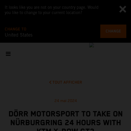
It looks like you are not on your country page. Would
you like to change to your current location?
CHANGE TO
CHANGE
United States
TOUT AFFICHER
24 mai 2024
DÖRR MOTORSPORT TO TAKE ON
NÜRBURGRING 24 HOURS WITH