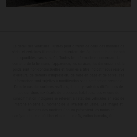
Le détail des véhicules illustrés peut différer de celui des modèles de
série, et certaines illustrations présentent des équipements optionnels
disponibles avec surcoût. Toutes les informations concernant le
contenu de la livraison, l'apparence, les services, les dimensions et le
poids sont non-contractuelles et fournies à titre indicatif sous réserve
d'erreurs, de défauts d'impression, de mise en page et de saisie; ces
informations sont sujettes à modification sans notification préalable.
Dans le cas des surfaces revêtues, il peut y avoir des différences de
couleur dues aux écarts de processus habituels. Les valeurs de
consommation indiquées se réfèrent à l'état des véhicules en état de
marche en série au moment de la livraison en usine. Les images et
illustrations des modèles Enduro présentent les motos en
configuration compétition et non en configuration homologuée.