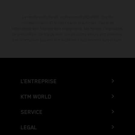
La remise indiquée est exclusivement disponible chez les
concessionnaires KTM participants et autorisés. Toutes les
informations sont fournies sans engagement. Les erreurs d'impression,
de composition, de frappe ainsi que les autres erreurs sont réservées.
Les informations peuvent être modifiées à tout moment sans préavis.
L’ENTREPRISE
KTM WORLD
SERVICE
LEGAL