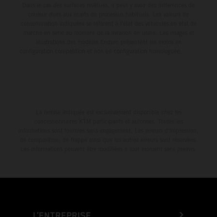
Dans le cas des surfaces revêtues, il peut y avoir des différences de
couleur dues aux écarts de processus habituels. Les valeurs de
consommation indiquées se réfèrent à l'état des véhicules en état de
marche en série au moment de la livraison en usine. Les images et
illustrations des modèles Enduro présentent les motos en
configuration compétition et non en configuration homologuée.
La remise indiquée est exclusivement disponible chez les
concessionnaires KTM participants et autorisés. Toutes les
informations sont fournies sans engagement. Les erreurs d'impression,
de composition, de frappe ainsi que les autres erreurs sont réservées.
Les informations peuvent être modifiées à tout moment sans préavis.
L’ENTREPRISE