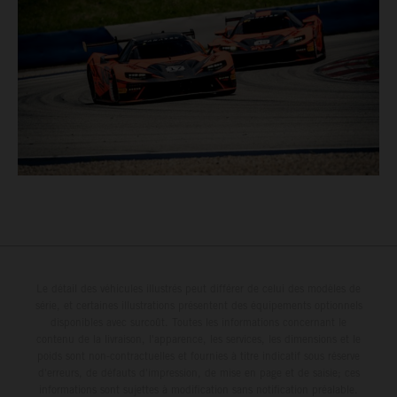
Le détail des véhicules illustrés peut différer de celui des modèles de
série, et certaines illustrations présentent des équipements optionnels
disponibles avec surcoût. Toutes les informations concernant le
contenu de la livraison, l'apparence, les services, les dimensions et le
poids sont non-contractuelles et fournies à titre indicatif sous réserve
d'erreurs, de défauts d'impression, de mise en page et de saisie; ces
informations sont sujettes à modification sans notification préalable.