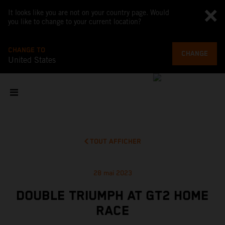
It looks like you are not on your country page. Would
you like to change to your current location?
CHANGE TO
CHANGE
United States
TOUT AFFICHER
28 mai 2023
DOUBLE TRIUMPH AT GT2 HOME
RACE