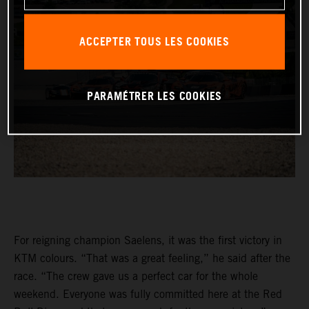
ACCEPTER TOUS LES COOKIES
PARAMÉTRER LES COOKIES
For reigning champion Saelens, it was the first victory in
KTM colours. “That was a great feeling,” he said after the
race. “The crew gave us a perfect car for the whole
weekend. Everyone was fully committed here at the Red