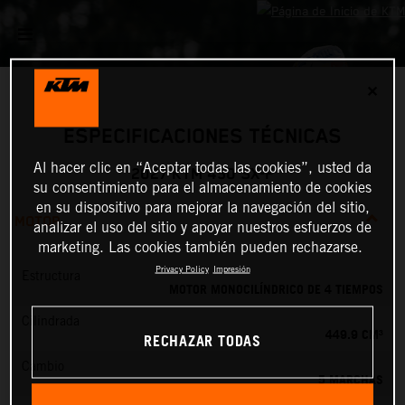
✕
ESPECIFICACIONES TÉCNICAS
Al hacer clic en “Aceptar todas las cookies”, usted da
2027 KTM 450 SX-F
su consentimiento para el almacenamiento de cookies
en su dispositivo para mejorar la navegación del sitio,
MOTOR
analizar el uso del sitio y apoyar nuestros esfuerzos de
marketing. Las cookies también pueden rechazarse.
Privacy Policy
Impresión
Estructura
MOTOR MONOCILÍNDRICO DE 4 TIEMPOS
Cilindrada
449.9 CM³
RECHAZAR TODAS
Cambio
5 MARCHAS