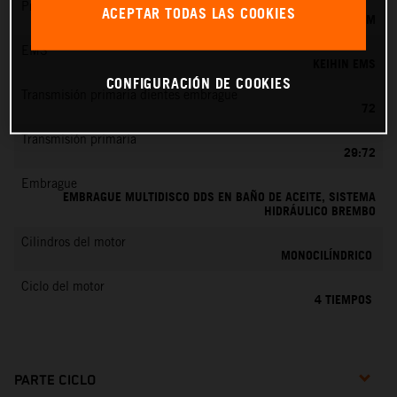
Preparación de la mezcla
ACEPTAR TODAS LAS COOKIES
KEIHIN EFI, TOBERA DE 44 MM
EMS
KEIHIN EMS
CONFIGURACIÓN DE COOKIES
Transmisión primaria dientes embrague
72
Transmisión primaria
29:72
Embrague
EMBRAGUE MULTIDISCO DDS EN BAÑO DE ACEITE, SISTEMA
HIDRÁULICO BREMBO
Cilindros del motor
MONOCILÍNDRICO
Ciclo del motor
4 TIEMPOS
PARTE CICLO