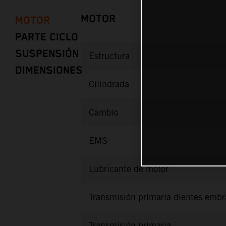
MOTOR
MOTOR
PARTE CICLO
SUSPENSIÓN
Estructura
DIMENSIONES
Cilindrada
Cambio
EMS
Lubricante de motor
Transmisión primaria dientes emb
Transmisión primaria