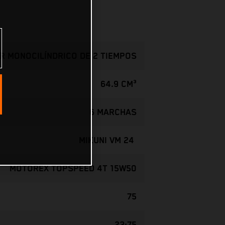
R MONOCILÍNDRICO DE 2 TIEMPOS
64.9 CM³
6 MARCHAS
MIKUNI VM 24
MOTOREX TOPSPEED 4T 15W50
75