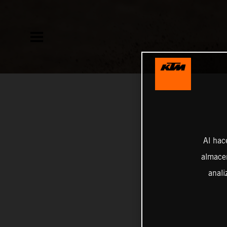
Al hac
almacen
anali