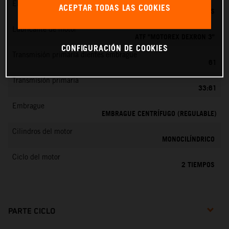
EMS
ACEPTAR TODAS LAS COOKIES
DELL’ORTO PHBG 19 BS
Lubricante de motor
ATF "MOTOREX DEXRON 3"
CONFIGURACIÓN DE COOKIES
Transmisión primaria dientes embrague
61
Transmisión primaria
33:61
Embrague
EMBRAGUE CENTRÍFUGO (REGULABLE)
Cilindros del motor
MONOCILÍNDRICO
Ciclo del motor
2 TIEMPOS
PARTE CICLO