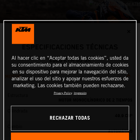
✕
ESPECIFICACIONES TÉCNICAS
Al hacer clic en “Aceptar todas las cookies”, usted da
2026 KTM 50 SX
su consentimiento para el almacenamiento de cookies
en su dispositivo para mejorar la navegación del sitio,
MOTOR
analizar el uso del sitio y apoyar nuestros esfuerzos de
marketing. Las cookies también pueden rechazarse.
Privacy Policy
Impresión
Estructura
MOTOR MONOCILÍNDRICO DE 2 TIEMPOS
Cilindrada
49.9 CM³
RECHAZAR TODAS
Cambio
AUTOMÁTICO