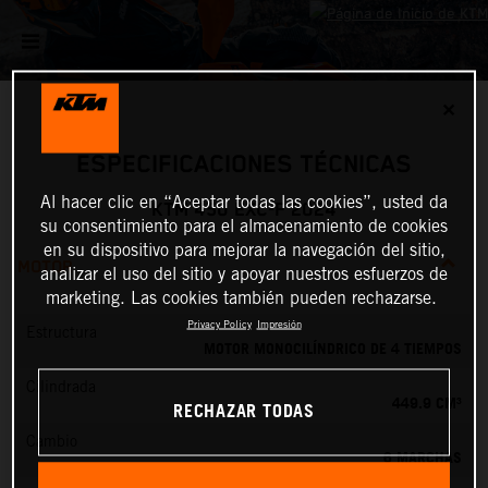
✕
ESPECIFICACIONES TÉCNICAS
Al hacer clic en “Aceptar todas las cookies”, usted da
KTM 450 EXC-F 2024
su consentimiento para el almacenamiento de cookies
en su dispositivo para mejorar la navegación del sitio,
MOTOR
analizar el uso del sitio y apoyar nuestros esfuerzos de
marketing. Las cookies también pueden rechazarse.
Privacy Policy
Impresión
Estructura
MOTOR MONOCILÍNDRICO DE 4 TIEMPOS
Cilindrada
449.9 CM³
RECHAZAR TODAS
Cambio
6 MARCHAS