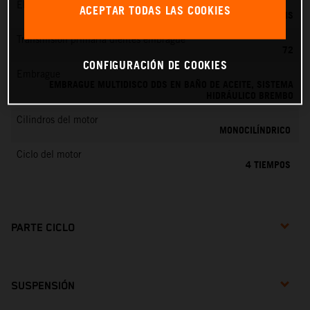
EMS
ACEPTAR TODAS LAS COOKIES
KEIHIN EMS
Transmisión primaria dientes embrague
72
CONFIGURACIÓN DE COOKIES
Embrague
EMBRAGUE MULTIDISCO DDS EN BAÑO DE ACEITE, SISTEMA
HIDRÁULICO BREMBO
Cilindros del motor
MONOCILÍNDRICO
Ciclo del motor
4 TIEMPOS
PARTE CICLO
SUSPENSIÓN