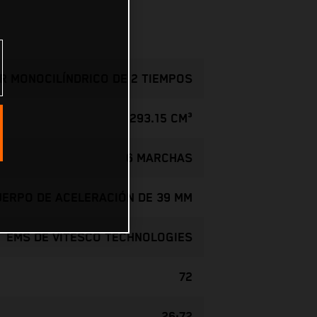
R MONOCILÍNDRICO DE 2 TIEMPOS
293.15 CM³
6 MARCHAS
CUERPO DE ACELERACIÓN DE 39 MM
EMS DE VITESCO TECHNOLOGIES
72