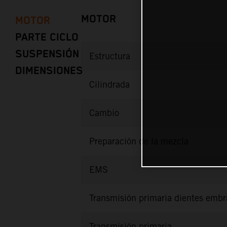
MOTOR
MOTOR
PARTE CICLO
SUSPENSIÓN
Estructura
DIMENSIONES
Cilindrada
Cambio
Preparación de la mezcla
EMS
Transmisión primaria dientes emb
Transmisión primaria