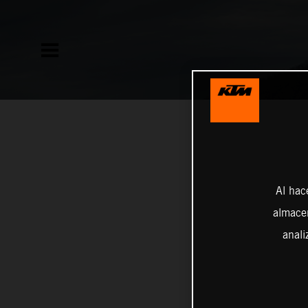
Al hac
almacen
anali