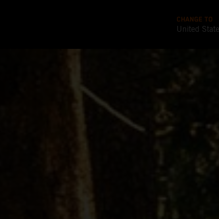
CHANGE TO
United Stat