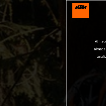
Al hac
almacen
anali