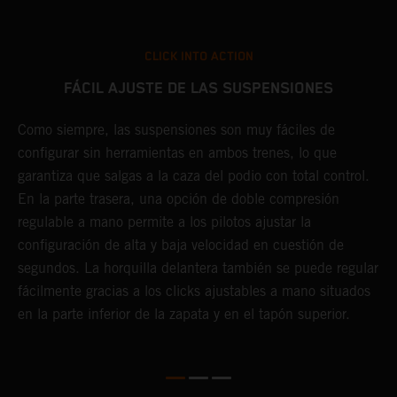
CLICK INTO ACTION
FÁCIL AJUSTE DE LAS SUSPENSIONES
Como siempre, las suspensiones son muy fáciles de
D
configurar sin herramientas en ambos trenes, lo que
f
garantiza que salgas a la caza del podio con total control.
c
e
En la parte trasera, una opción de doble compresión
y
e
regulable a mano permite a los pilotos ajustar la
A
s
configuración de alta y baja velocidad en cuestión de
d
segundos. La horquilla delantera también se puede regular
y
o
fácilmente gracias a los clicks ajustables a mano situados
m
en la parte inferior de la zapata y en el tapón superior.
l
m
f
c