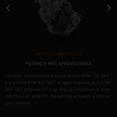
UNMATCHED PERFORMANCE
POTENCIA MÁS APROVECHABLE
Llenando perfectamente el hueco entre la KTM 250 SX-F
C
y la potente KTM 450 SX-F, el ligero propulsor de la KTM
h
X-
350 SX-F pesa solo 27,5 kg. Esto la convierte en el arma
s
definitiva y en la opción más sencilla en cuanto a relación
r
peso-potencia.
a
d
l