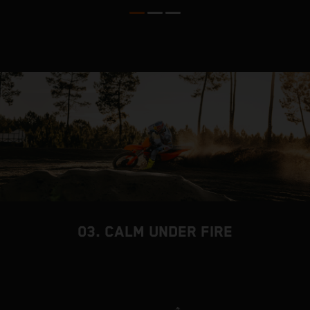
m
a
s
h
p
03. CALM UNDER FIRE