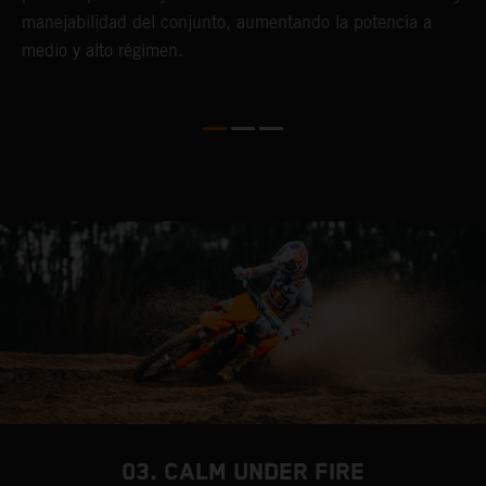
manejabilidad del conjunto, aumentando la potencia a
l
medio y alto régimen.
m
a
s
h
p
03. CALM UNDER FIRE