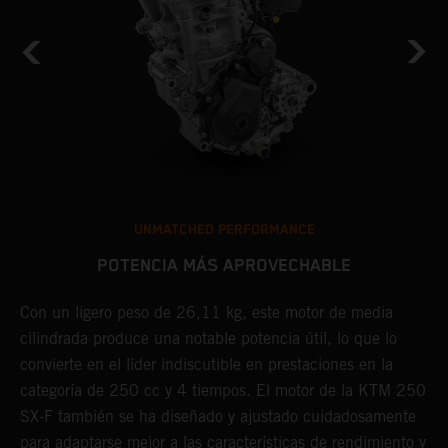
UNMATCHED PERFORMANCE
POTENCIA MÁS APROVECHABLE
Con un ligero peso de 26,11 kg, este motor de media
C
cilindrada produce una notable potencia útil, lo que lo
h
X-
convierte en el líder indiscutible en prestaciones en la
s
categoría de 250 cc y 4 tiempos. El motor de la KTM 250
r
SX-F también se ha diseñado y ajustado cuidadosamente
a
para adaptarse mejor a las características de rendimiento y
d