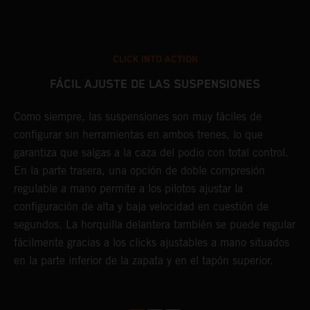
CLICK INTO ACTION
FÁCIL AJUSTE DE LAS SUSPENSIONES
Como siempre, las suspensiones son muy fáciles de
D
configurar sin herramientas en ambos trenes, lo que
f
garantiza que salgas a la caza del podio con total control.
c
e
En la parte trasera, una opción de doble compresión
y
e
regulable a mano permite a los pilotos ajustar la
A
s
configuración de alta y baja velocidad en cuestión de
d
segundos. La horquilla delantera también se puede regular
y
o
fácilmente gracias a los clicks ajustables a mano situados
m
en la parte inferior de la zapata y en el tapón superior.
l
m
f