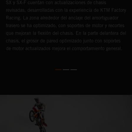
SX y SX-F cuentan con actualizaciones de chasis
b
revisadas, desarrolladas con la experiencia de KTM Factory
f
Racing. La zona alrededor del anclaje del amortiguador
b
ón
trasero se ha optimizado, con soportes de motor y recortes
m
que mejoran la flexión del chasis. En la parte delantera del
q
chasis, el grosor de pared optimizado junto con soportes
d
de motor actualizados mejora el comportamiento general.
e
p
s
e