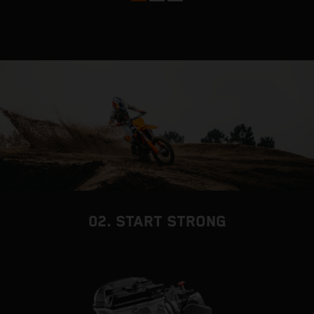
c
02. START STRONG