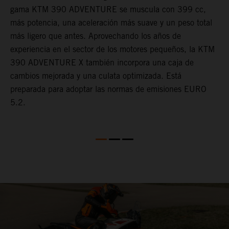
gama KTM 390 ADVENTURE se muscula con 399 cc,
K
n
más potencia, una aceleración más suave y un peso total
c
más ligero que antes. Aprovechando los años de
c
en
experiencia en el sector de los motores pequeños, la KTM
l
390 ADVENTURE X también incorpora una caja de
r
cambios mejorada y una culata optimizada. Está
o
preparada para adoptar las normas de emisiones EURO
t
5.2.