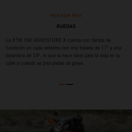
PICK YOUR PATH
RUEDAS
La KTM 390 ADVENTURE X cuenta con llantas de
fundición en cada extremo con una trasera de 17" y una
,
C
delantera de 19", lo que la hace ideal para la vida en la
P
l
calle y cuando se pisa pistas de grava.
A
r
c
s
d
p