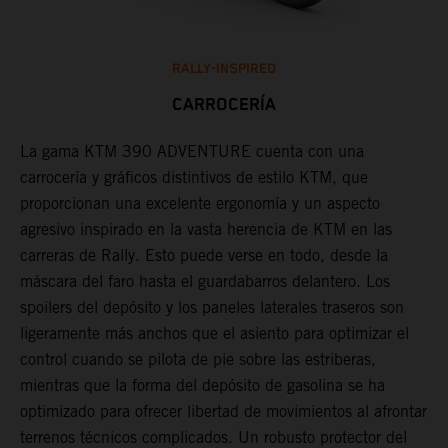
RALLY-INSPIRED
CARROCERÍA
La gama KTM 390 ADVENTURE cuenta con una
U
carrocería y gráficos distintivos de estilo KTM, que
3
proporcionan una excelente ergonomía y un aspecto
i
a
agresivo inspirado en la vasta herencia de KTM en las
m
carreras de Rally. Esto puede verse en todo, desde la
d
máscara del faro hasta el guardabarros delantero. Los
u
spoilers del depósito y los paneles laterales traseros son
ligeramente más anchos que el asiento para optimizar el
control cuando se pilota de pie sobre las estriberas,
mientras que la forma del depósito de gasolina se ha
optimizado para ofrecer libertad de movimientos al afrontar
terrenos técnicos complicados. Un robusto protector del