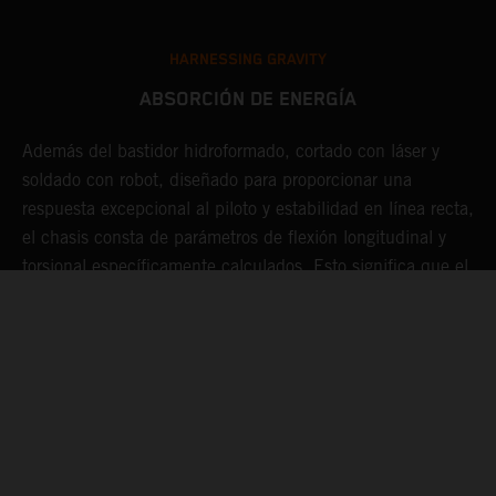
HARNESSING GRAVITY
ABSORCIÓN DE ENERGÍA
Además del bastidor hidroformado, cortado con láser y
D
te
soldado con robot, diseñado para proporcionar una
m
respuesta excepcional al piloto y estabilidad en línea recta,
l
a
el chasis consta de parámetros de flexión longitudinal y
c
torsional específicamente calculados. Esto significa que el
r
o
chasis actúa como una especie de "amortiguador", lo que
s
hace menos duro el pilotaje y que el piloto se fatigue
p
menos durante muchas vueltas a fondo.
e
q
s
n
m