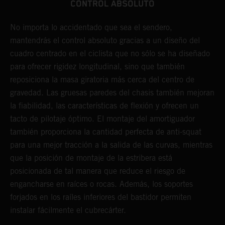
CONTROL ABSOLUTO
No importa lo accidentado que sea el sendero,
L
mantendrás el control absoluto gracias a un diseño del
d
cuadro centrado en el ciclista que no sólo se ha diseñado
c
para ofrecer rigidez longitudinal, sino que también
p
reposiciona la masa giratoria más cerca del centro de
s
gravedad. Las gruesas paredes del chasis también mejoran
p
la fiabilidad, las características de flexión y ofrecen un
p
tacto de pilotaje óptimo. El montaje del amortiguador
h
también proporciona la cantidad perfecta de anti-squat
c
para una mejor tracción a la salida de las curvas, mientras
m
que la posición de montaje de la estribera está
p
posicionada de tal manera que reduce el riesgo de
d
engancharse en raíces o rocas. Además, los soportes
y
forjados en los raíles inferiores del bastidor permiten
instalar fácilmente el cubrecárter.