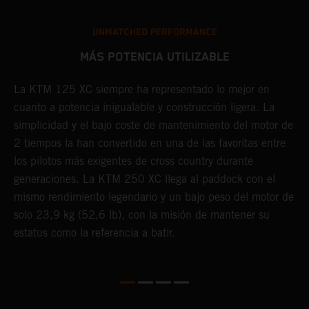
25
UNMATCHED PERFORMANCE
e
MÁS POTENCIA UTILIZABLE
e
La KTM 125 XC siempre ha representado lo mejor en
C
to
cuanto a potencia inigualable y construcción ligera. La
e
simplicidad y el bajo coste de mantenimiento del motor de
g
2 tiempos la han convertido en una de las favoritas entre
u
los pilotos más exigentes de cross country durante
l
generaciones. La KTM 250 XC llega al paddock con el
p
mismo rendimiento legendario y un bajo peso del motor de
solo 23,9 kg (52,6 lb), con la misión de mantener su
estatus como la referencia a batir.