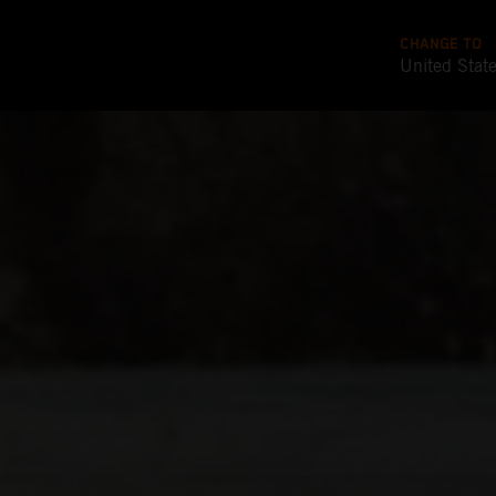
CHANGE TO
United Stat