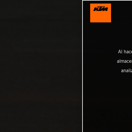
Al hac
almacen
anali