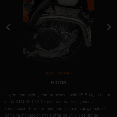
SLEDGEHAMMER
MOTOR
Ligero, compacto y con un peso de solo 28,8 kg, el motor
E
de la KTM 350 EXC-F es una obra de ingeniería
p
excepcional. El motor mantiene sus maneras ganadoras
e
o
con una inclinación hacia atrás de 2º, un centro de
p