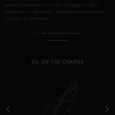
a
gravedad impecable y un diseño inteligente de altas
p
revoluciones y baja fricción, proporcionando lo mejor en
g
ás
cada giro del acelerador.
f
te
03. ON THE CHARGE