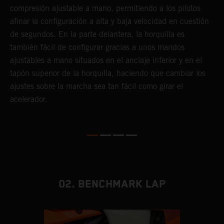
compresión ajustable a mano, permitiendo a los pilotos
m
afinar la configuración a alta y baja velocidad en cuestión
a
de segundos. En la parte delantera, la horquilla es
f
también fácil de configurar gracias a unos mandos
d
ajustables a mano situados en el anclaje inferior y en el
T
tapón superior de la horquilla, haciendo que cambiar los
s
ajustes sobre la marcha sea tan fácil como girar el
s
acelerador.
a
m
02. BENCHMARK LAP