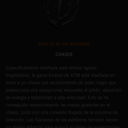
BUILT TO BE THE BACKBONE
CHASIS
U
Específicamente diseñada para ofrecer rigidez
t
longitudinal, la gama Enduro de KTM está diseñada en
p
torno a un chasis con recubrimiento de polvo negro que
l
proporciona una excepcional respuesta al piloto, absorción
r
de energía y estabilidad a alta velocidad. Esto se ha
c
conseguido reposicionando las masas giratorias en el
s
chasis, junto con una conexión forjada de la columna de
t
dirección. Las fijaciones de las estriberas también tienen
c
un diseño estrecho para reducir el riesgo de enganchones.