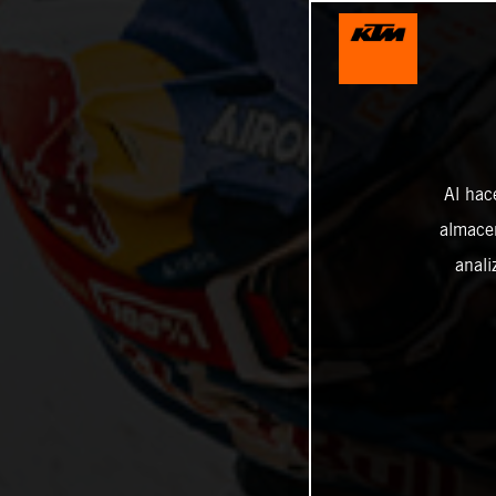
Al hac
almacen
anali