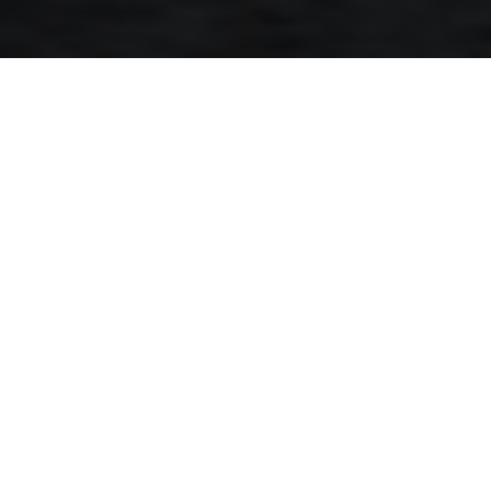
TVOJA MOBILNOST JE ZA NAS
ZELO POMEMBNA
12 MESECEV BREZPLAČNE ROADSIDE ASSISTANCE
SERVICE OB VSAKEM NAKUPU IN SERVISU
CESTNEGA MOTOCIKLA.
Z doživljenjsko KTM Roadside Assistance Service se lahko
brezskrbno vozite 12 mesecev popolnoma brezplačno.
Zahvaljujoč obsežni in strokovni mreži pomoči okvare niso
več skrb, saj je center za pomoč KTM na voljo 24 ur na
dan, sedem dni v tednu, 365 dni na leto, po vsej Evropi.
Z njim ste vedno PRIPRAVLJENI NA DIRKO.