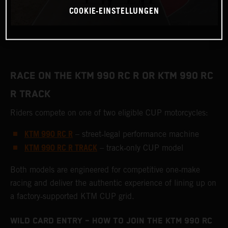
COOKIE-EINSTELLUNGEN
RACE ON THE KTM 990 RC R OR KTM 990 RC
R TRACK
Riders compete on one of two eligible CUP motorcycles:
KTM 990 RC R
– street‑legal performance machine
KTM 990 RC R TRACK
– track‑only CUP model
Both models are engineered for competitive one‑make
racing and deliver the authentic experience of lining up on
a factory‑supported KTM CUP grid.
WILD CARD ENTRY – HOW TO JOIN THE KTM 990 RC