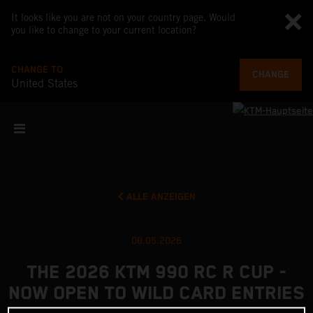
It looks like you are not on your country page. Would
you like to change to your current location?
CHANGE TO
CHANGE
United States
ALLE ANZEIGEN
08.05.2026
THE 2026 KTM 990 RC R CUP -
NOW OPEN TO WILD CARD ENTRIES