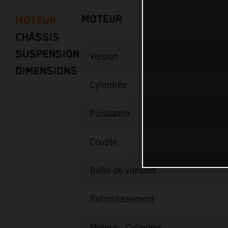
MOTEUR
MOTEUR
CHÂSSIS
SUSPENSION
Version
DIMENSIONS
Cylindrée
Puissance
Couple
Boîte de vitesses
Refroidissement
Moteur - Cylindres