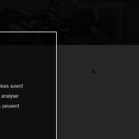
✕
kies soient
, analyser
K
es peuvent