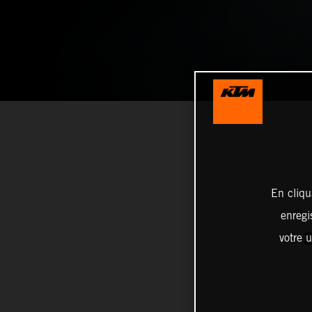
En cliqu
enregi
votre u