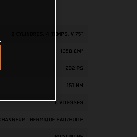
2 CYLINDRES, 4 TEMPS, V 75°
1350 CM³
202 PS
151 NM
6 VITESSES
ÉCHANGEUR THERMIQUE EAU/HUILE