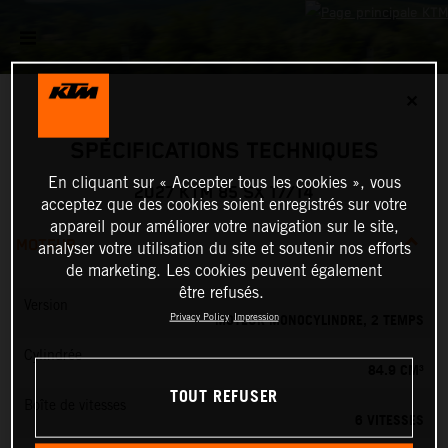
✕
SPÉCIFICATIONS TECHNIQUES
En cliquant sur « Accepter tous les cookies », vous
2027 KTM 85 SX 17/14
acceptez que des cookies soient enregistrés sur votre
appareil pour améliorer votre navigation sur le site,
MOTEUR
analyser votre utilisation du site et soutenir nos efforts
de marketing. Les cookies peuvent également
être refusés.
Version
MOTEUR MONOCYLINDRE, 2 TEMPS
Privacy Policy
Impression
Cylindrée
84.9 CM³
TOUT REFUSER
Boîte de vitesses
6 VITESSES