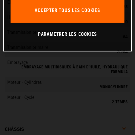
EMS
KEIHIN PWK 28
ACCEPTER TOUS LES COOKIES
Huile moteur
MOTOREX FORMULA 4T 15W/50
Transmission primaire dents embrayage
PARAMÉTRER LES COOKIES
64
Transmission primaire
20:64
Embrayage
EMBRAYAGE MULTIDISQUES À BAIN D’HUILE, HYDRAULIQUE
FORMULA
Moteur - Cylindres
MONOCYLINDRE
Moteur - Cycle
2 TEMPS
CHÂSSIS