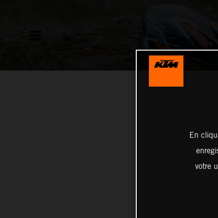
En cliqu
enregi
votre u