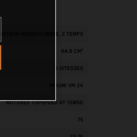
MOTEUR MONOCYLINDRE, 2 TEMPS
64.9 CM³
6 VITESSES
MIKUNI VM 24
MOTOREX TOPSPEED 4T 15W50
75