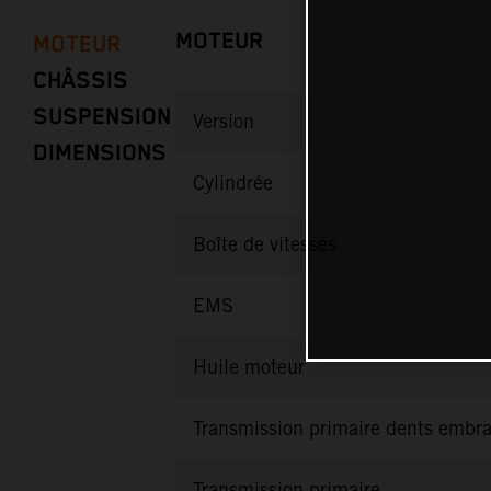
MOTEUR
MOTEUR
CHÂSSIS
SUSPENSION
Version
DIMENSIONS
Cylindrée
Boîte de vitesses
EMS
Huile moteur
Transmission primaire dents embr
Transmission primaire