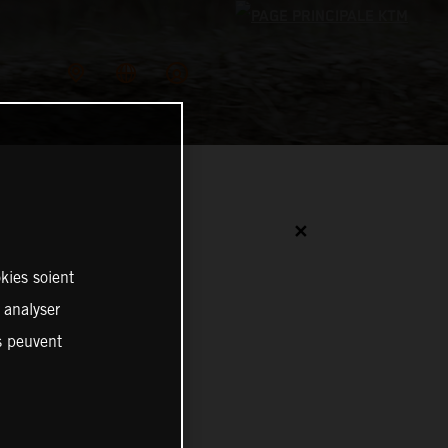
✕
kies soient
, analyser
es peuvent