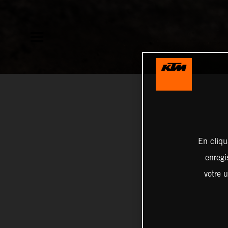
En cliqu
enregi
votre u