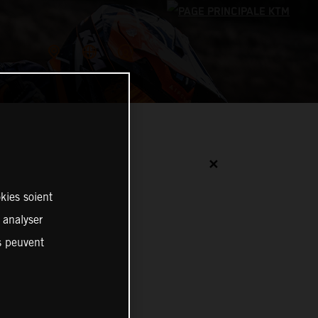
✕
kies soient
, analyser
es peuvent