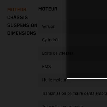
MOTEUR
MOTEUR
CHÂSSIS
SUSPENSION
Version
DIMENSIONS
Cylindrée
Boîte de vitesses
EMS
Huile moteur
Transmission primaire dents embr
Transmission primaire