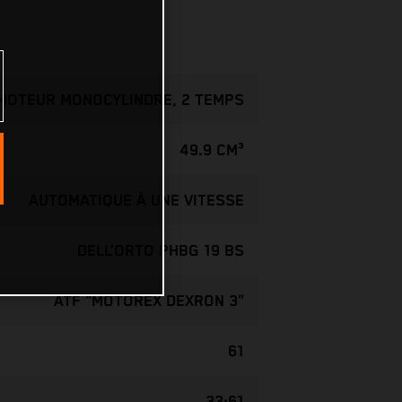
MOTEUR MONOCYLINDRE, 2 TEMPS
49.9 CM³
AUTOMATIQUE À UNE VITESSE
DELL’ORTO PHBG 19 BS
ATF "MOTOREX DEXRON 3"
61