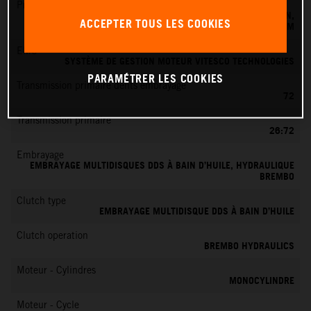
Préparation du mélange
SYSTÈME D'INJECTION ÉLECTRONIQUE DE CARBURANT KEIHIN,
ACCEPTER TOUS LES COOKIES
BOÎTIER PAPILLON 39 MM
EMS
SYSTÈME DE GESTION MOTEUR VITESCO TECHNOLOGIES
PARAMÉTRER LES COOKIES
Transmission primaire dents embrayage
72
Transmission primaire
26:72
Embrayage
EMBRAYAGE MULTIDISQUES DDS À BAIN D’HUILE, HYDRAULIQUE
BREMBO
Clutch type
EMBRAYAGE MULTIDISQUE DDS À BAIN D’HUILE
Clutch operation
BREMBO HYDRAULICS
Moteur - Cylindres
MONOCYLINDRE
Moteur - Cycle