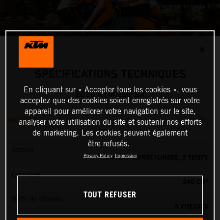
✕
SPÉCIFICATIONS TECHNIQUES
En cliquant sur « Accepter tous les cookies », vous
2026 KTM 250 SX
acceptez que des cookies soient enregistrés sur votre
appareil pour améliorer votre navigation sur le site,
MOTEUR
analyser votre utilisation du site et soutenir nos efforts
de marketing. Les cookies peuvent également
être refusés.
Version
MOTEUR MONOCYLINDRE, 2 TEMPS
Privacy Policy
Impression
Cylindrée
249 CM³
TOUT REFUSER
Boîte de vitesses
5 VITESSES