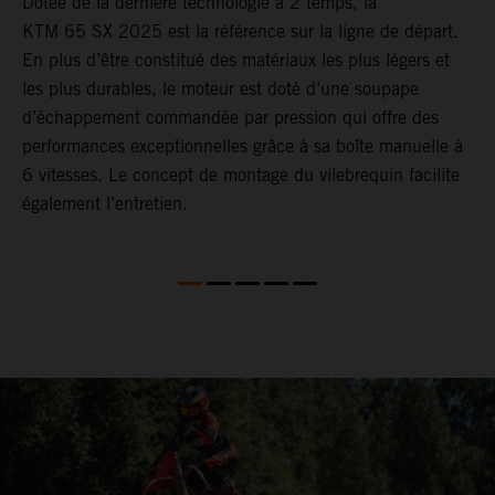
ds
Dotée de la dernière technologie à 2 temps, la
L
KTM 65 SX 2025 est la référence sur la ligne de départ.
p
En plus d’être constitué des matériaux les plus légers et
s
les plus durables, le moteur est doté d’une soupape
o
d’échappement commandée par pression qui offre des
performances exceptionnelles grâce à sa boîte manuelle à
6 vitesses. Le concept de montage du vilebrequin facilite
également l’entretien.