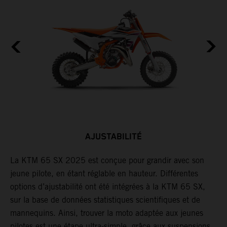
AJUSTABILITÉ
La KTM 65 SX 2025 est conçue pour grandir avec son
L
jeune pilote, en étant réglable en hauteur. Différentes
H
n
options d’ajustabilité ont été intégrées à la KTM 65 SX,
d
sur la base de données statistiques scientifiques et de
e
mannequins. Ainsi, trouver la moto adaptée aux jeunes
pilotes est une étape ultra-simple, grâce aux suspensions