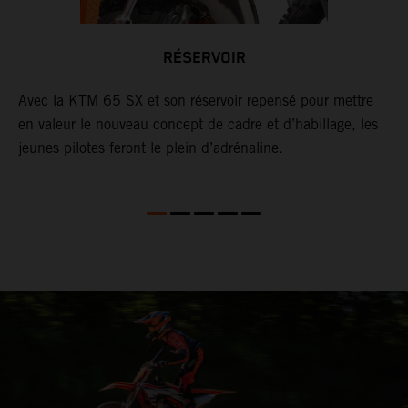
RÉSERVOIR
25
Avec la KTM 65 SX et son réservoir repensé pour mettre
L
-
en valeur le nouveau concept de cadre et d’habillage, les
s
jeunes pilotes feront le plein d’adrénaline.
c
m
i
le
e
r
p
p
r