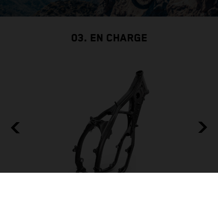
03. EN CHARGE
BUILT TO BE THE BACKBONE