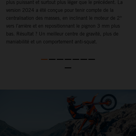
plus puissant et surtout plus léger que le précédent. La
s
s
version 2024 a été conçue pour tenir compte de la
l
centralisation des masses, en inclinant le moteur de 2°
o
vers l’arrière et en repositionnant le pignon 3 mm plus
t
bas. Résultat ? Un meilleur centre de gravité, plus de
e
maniabilité et un comportement anti-squat.
l
L
n
2