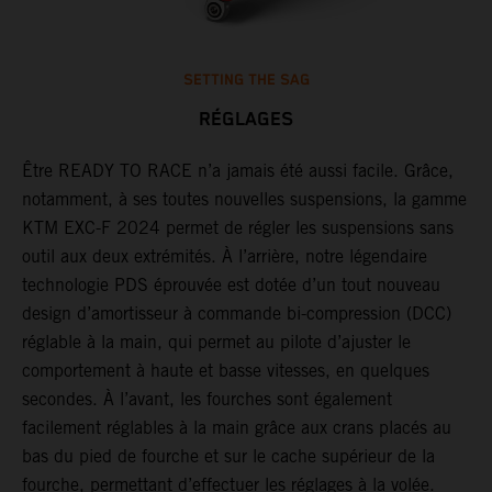
SETTING THE SAG
RÉGLAGES
Être READY TO RACE n’a jamais été aussi facile. Grâce,
G
notamment, à ses toutes nouvelles suspensions, la gamme
j
un
KTM EXC-F 2024 permet de régler les suspensions sans
d
outil aux deux extrémités. À l’arrière, notre légendaire
d
technologie PDS éprouvée est dotée d’un tout nouveau
e
design d’amortisseur à commande bi-compression (DCC)
p
réglable à la main, qui permet au pilote d’ajuster le
a
comportement à haute et basse vitesses, en quelques
s
secondes. À l’avant, les fourches sont également
d
facilement réglables à la main grâce aux crans placés au
f
bas du pied de fourche et sur le cache supérieur de la
l
fourche, permettant d’effectuer les réglages à la volée.