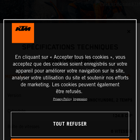
✕
SPÉCIFICATIONS TECHNIQUES
En cliquant sur « Accepter tous les cookies », vous
2026 KTM 125 XC-W
acceptez que des cookies soient enregistrés sur votre
appareil pour améliorer votre navigation sur le site,
MOTEUR
analyser votre utilisation du site et soutenir nos efforts
de marketing. Les cookies peuvent également
être refusés.
Version
MOTEUR MONOCYLINDRE, 2 TEMPS
Privacy Policy
Impression
Cylindrée
124.8 CM³
TOUT REFUSER
Boîte de vitesses
6 VITESSES