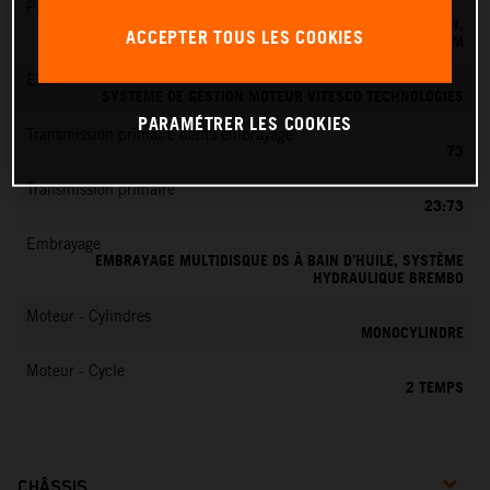
Préparation du mélange
SYSTÈME D'INJECTION ÉLECTRONIQUE DE CARBURANT KEIHIN,
ACCEPTER TOUS LES COOKIES
BOÎTIER PAPILLON 39 MM
EMS
SYSTÈME DE GESTION MOTEUR VITESCO TECHNOLOGIES
PARAMÉTRER LES COOKIES
Transmission primaire dents embrayage
73
Transmission primaire
23:73
Embrayage
EMBRAYAGE MULTIDISQUE DS À BAIN D’HUILE, SYSTÈME
HYDRAULIQUE BREMBO
Moteur - Cylindres
MONOCYLINDRE
Moteur - Cycle
2 TEMPS
CHÂSSIS