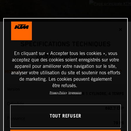
✕
SPÉCIFICATIONS TECHNIQUES
En cliquant sur « Accepter tous les cookies », vous
2026 KTM 690 ENDURO R
acceptez que des cookies soient enregistrés sur votre
appareil pour améliorer votre navigation sur le site,
MOTEUR
analyser votre utilisation du site et soutenir nos efforts
de marketing. Les cookies peuvent également
être refusés.
Version
MOTEUR 1 CYLINDRE, 4 TEMPS
Privacy Policy
Impression
Cylindrée
692.7 CM³
TOUT REFUSER
Puissance
79 PS