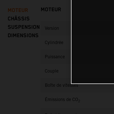
MOTEUR
MOTEUR
CHÂSSIS
SUSPENSION
Version
DIMENSIONS
Cylindrée
Puissance
Couple
Boîte de vitesses
Émissions de CO
2