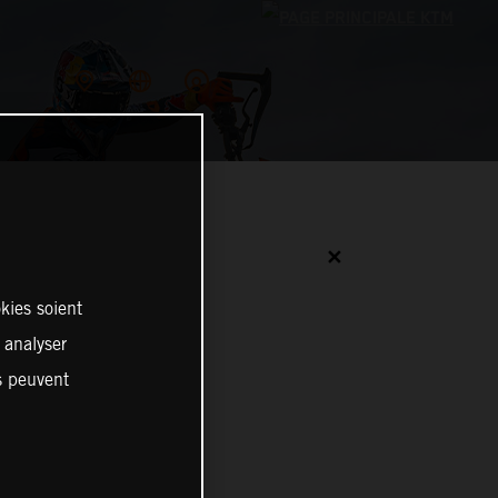
✕
kies soient
, analyser
es peuvent