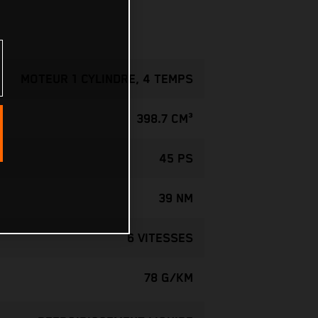
MOTEUR 1 CYLINDRE, 4 TEMPS
398.7 CM³
45 PS
39 NM
6 VITESSES
78 G/KM