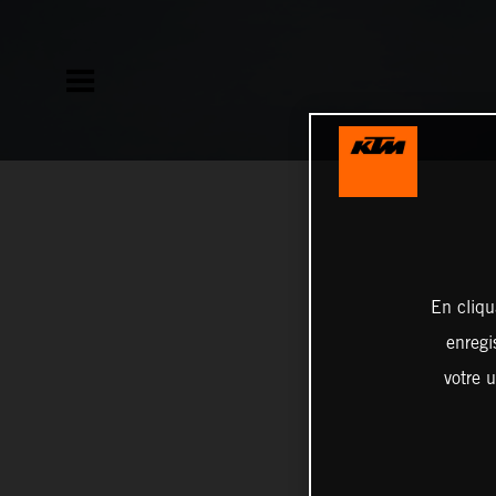
En cliqu
enregi
votre u