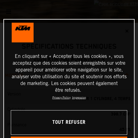
✕
SPÉCIFICATIONS TECHNIQUES
En cliquant sur « Accepter tous les cookies », vous
2026 KTM 390 ADVENTURE X
acceptez que des cookies soient enregistrés sur votre
appareil pour améliorer votre navigation sur le site,
MOTEUR
analyser votre utilisation du site et soutenir nos efforts
de marketing. Les cookies peuvent également
être refusés.
Version
MOTEUR 1 CYLINDRE, 4 TEMPS
Privacy Policy
Impression
Cylindrée
398.7 CM³
TOUT REFUSER
Puissance
45 PS