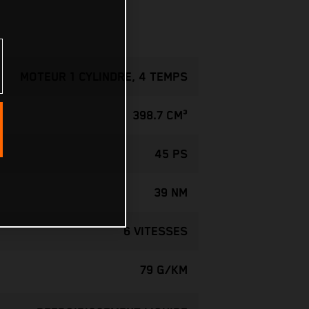
MOTEUR 1 CYLINDRE, 4 TEMPS
398.7 CM³
45 PS
39 NM
6 VITESSES
79 G/KM