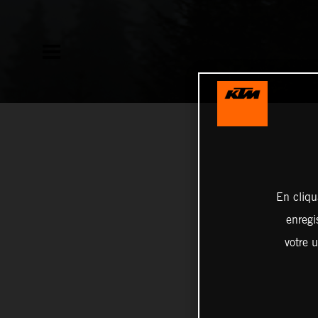
En cliqu
enregi
votre u