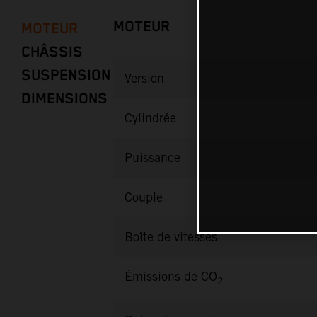
MOTEUR
MOTEUR
CHÂSSIS
SUSPENSION
Version
DIMENSIONS
Cylindrée
Puissance
Couple
Boîte de vitesses
Émissions de CO
2