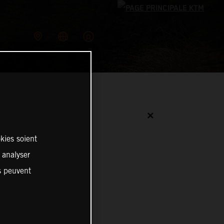
✕
kies soient
, analyser
es peuvent