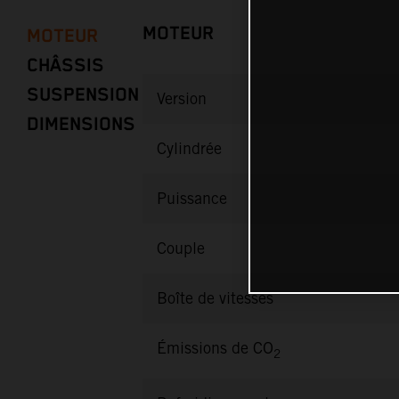
MOTEUR
MOTEUR
CHÂSSIS
SUSPENSION
Version
DIMENSIONS
Cylindrée
Puissance
Couple
Boîte de vitesses
Émissions de CO
2