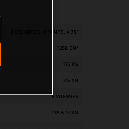
2 CYLINDRES, 4 TEMPS, V 75°
1350 CM³
173 PS
145 NM
6 VITESSES
139.5 G/KM