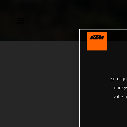
En cliqu
enregi
votre u