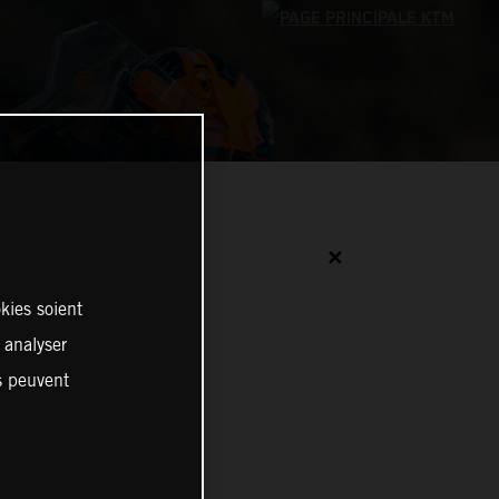
✕
kies soient
, analyser
S
es peuvent