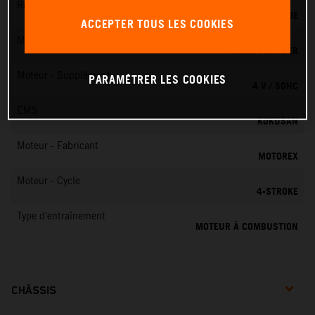
Refroidissement
REFROIDISSEMENT LIQUIDE
ACCEPTER TOUS LES COOKIES
Moteur - Cylindres
SINGLE CYLINDER
Moteur - Supplément
PARAMÉTRER LES COOKIES
4 V / SOHC
EMS
KOKUSAN
Moteur - Fabricant
MOTOREX
Moteur - Cycle
4-STROKE
Type d'entraînement
MOTEUR À COMBUSTION
CHÂSSIS