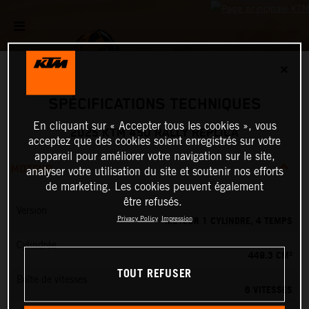
✕
SPÉCIFICATIONS TECHNIQUES
En cliquant sur « Accepter tous les cookies », vous
2025 KTM 450 RALLY REPLICA
acceptez que des cookies soient enregistrés sur votre
appareil pour améliorer votre navigation sur le site,
MOTEUR
analyser votre utilisation du site et soutenir nos efforts
de marketing. Les cookies peuvent également
être refusés.
Version
MOTEUR 1 CYLINDRE, 4 TEMPS
Privacy Policy
Impression
Cylindrée
449.3 CM³
TOUT REFUSER
Boîte de vitesses
6 VITESSES