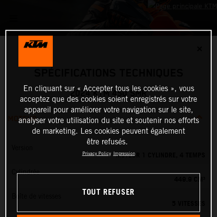
✕
SPÉCIFICATIONS TECHNIQUES
En cliquant sur « Accepter tous les cookies », vous
2024 KTM 450 SMR
acceptez que des cookies soient enregistrés sur votre
appareil pour améliorer votre navigation sur le site,
MOTEUR
analyser votre utilisation du site et soutenir nos efforts
de marketing. Les cookies peuvent également
être refusés.
Version
MOTEUR 1 CYLINDRE, 4 TEMPS
Privacy Policy
Impression
Cylindrée
449.9 CM³
TOUT REFUSER
Boîte de vitesses
5 VITESSES