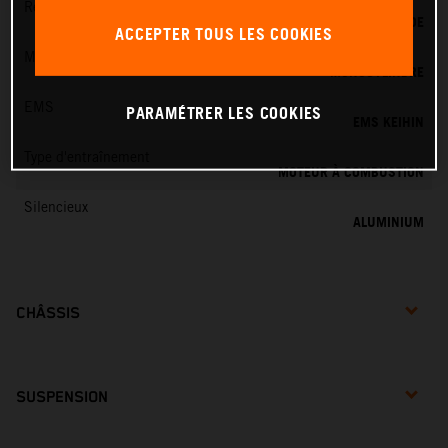
Refroidissement
REFROIDISSEMENT LIQUIDE
ACCEPTER TOUS LES COOKIES
Moteur - Cylindres
MONOCYLINDRE
EMS
PARAMÉTRER LES COOKIES
EMS KEIHIN
Type d'entraînement
MOTEUR À COMBUSTION
Silencieux
ALUMINIUM
CHÂSSIS
SUSPENSION