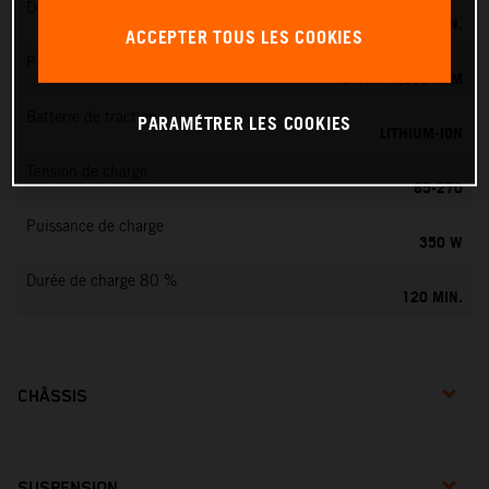
Durée de charge 100 %
160 MIN.
ACCEPTER TOUS LES COOKIES
Puissance nominale
2 KW / 3,200 RPM
Batterie de traction
PARAMÉTRER LES COOKIES
LITHIUM-ION
Tension de charge
85-270
Puissance de charge
350 W
Durée de charge 80 %
120 MIN.
CHÂSSIS
SUSPENSION