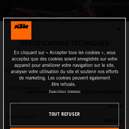
✕
SPÉCIFICATIONS TECHNIQUES
En cliquant sur « Accepter tous les cookies », vous
2025 KTM SX-E 3
acceptez que des cookies soient enregistrés sur votre
appareil pour améliorer votre navigation sur le site,
MOTEUR
analyser votre utilisation du site et soutenir nos efforts
de marketing. Les cookies peuvent également
être refusés.
Moteur électrique
MOTEUR SANS BALAIS DE 48 V AVEC ROTOR EXTÉRIEUR
Privacy Policy
Impression
Couple
10.5 NM
TOUT REFUSER
Régime maximal
5500 RPM