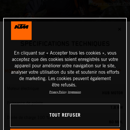
✕
SPÉCIFICATIONS TECHNIQUES
En cliquant sur « Accepter tous les cookies », vous
2024 KTM SX-E 2
acceptez que des cookies soient enregistrés sur votre
appareil pour améliorer votre navigation sur le site,
MOTEUR
analyser votre utilisation du site et soutenir nos efforts
de marketing. Les cookies peuvent également
être refusés.
Moteur électrique
HUB MOTOR
Privacy Policy
Impression
Puissance de pointe
1,8 KW
TOUT REFUSER
Durée de charge 100 %
60 MIN.