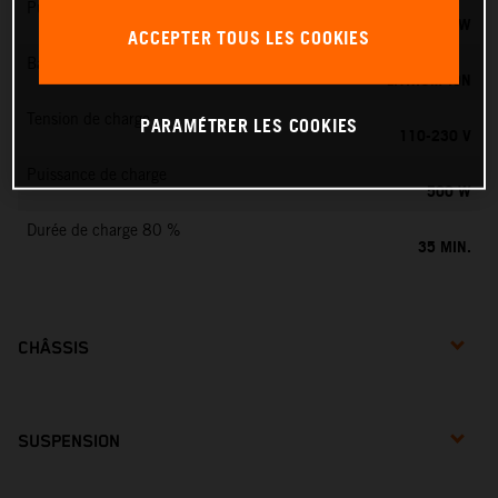
Puissance nominale
0,75 KW
ACCEPTER TOUS LES COOKIES
Batterie de traction
LITHIUM-ION
Tension de charge
PARAMÉTRER LES COOKIES
110-230 V
Puissance de charge
500 W
Durée de charge 80 %
35 MIN.
CHÂSSIS
SUSPENSION