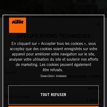
✕
SPÉCIFICATIONS TECHNIQUES
En cliquant sur « Accepter tous les cookies », vous
2027 KTM 50 SX
acceptez que des cookies soient enregistrés sur votre
appareil pour améliorer votre navigation sur le site,
MOTEUR
analyser votre utilisation du site et soutenir nos efforts
de marketing. Les cookies peuvent également
être refusés.
Version
MOTEUR MONOCYLINDRE, 2 TEMPS
Privacy Policy
Impression
Cylindrée
49.9 CM³
TOUT REFUSER
Boîte de vitesses
1 VITESSE