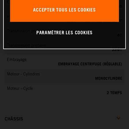
EMS
DELL’ORTO PHBG 19 BS
ACCEPTER TOUS LES COOKIES
Huile moteur
HUILE ATF “MOTOREX DEXRON 3”
Transmission primaire dents embrayage
PARAMÉTRER LES COOKIES
61
Transmission primaire
33:61
Embrayage
EMBRAYAGE CENTRIFUGE (RÉGLABLE)
Moteur - Cylindres
MONOCYLINDRE
Moteur - Cycle
2 TEMPS
CHÂSSIS